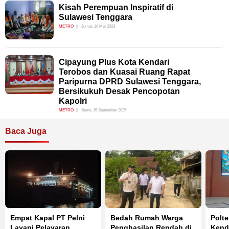
Kisah Perempuan Inspiratif di
Sulawesi Tenggara
METRO
Jumat, 26 Mei 2023
Cipayung Plus Kota Kendari
Terobos dan Kuasai Ruang Rapat
Paripurna DPRD Sulawesi Tenggara,
Bersikukuh Desak Pencopotan
Kapolri
METRO
Senin, 15 September 2025
Baca Juga
Empat Kapal PT Pelni
Bedah Rumah Warga
Polt
Layani Pelayaran
Penghasilan Rendah di
Kend