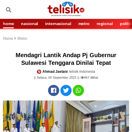
home
nasional
internasional
metro
regional
politi
Home
Metro
Mendagri Lantik Andap Pj Gubernur
Sulawesi Tenggara Dinilai Tepat
Ahmad Jaelani
, telisik indonesia
Selasa, 05 September 2023
467
dilihat