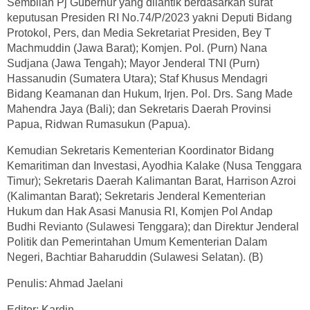
Sembilan Pj Gubernur yang dilantik berdasarkan surat
keputusan Presiden RI No.74/P/2023 yakni Deputi Bidang
Protokol, Pers, dan Media Sekretariat Presiden, Bey T
Machmuddin (Jawa Barat); Komjen. Pol. (Purn) Nana
Sudjana (Jawa Tengah); Mayor Jenderal TNI (Purn)
Hassanudin (Sumatera Utara); Staf Khusus Mendagri
Bidang Keamanan dan Hukum, Irjen. Pol. Drs. Sang Made
Mahendra Jaya (Bali); dan Sekretaris Daerah Provinsi
Papua, Ridwan Rumasukun (Papua).
Kemudian Sekretaris Kementerian Koordinator Bidang
Kemaritiman dan Investasi, Ayodhia Kalake (Nusa Tenggara
Timur); Sekretaris Daerah Kalimantan Barat, Harrison Azroi
(Kalimantan Barat); Sekretaris Jenderal Kementerian
Hukum dan Hak Asasi Manusia RI, Komjen Pol Andap
Budhi Revianto (Sulawesi Tenggara); dan Direktur Jenderal
Politik dan Pemerintahan Umum Kementerian Dalam
Negeri, Bachtiar Baharuddin (Sulawesi Selatan). (B)
Penulis: Ahmad Jaelani
Editor: Kardin