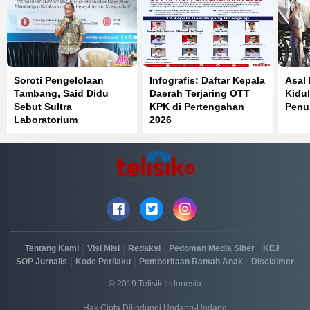
Soroti Pengelolaan
Infografis: Daftar Kepala
Asal
Tambang, Said Didu
Daerah Terjaring OTT
Kidul
Sebut Sultra
KPK di Pertengahan
Penuh
Laboratorium
2026
Pelanggaran Pasal 33
UUD 1945
|
|
|
|
|
Tentang Kami
Visi Misi
Redaksi
Pedoman Media Siber
KEJ
|
|
|
SOP Jurnalis
Kode Perilaku
Pemberitaan Ramah Anak
Disclaimer
© 2019 Telisik Indonesia
Hak Cipta Dilindungi Undang-Undang