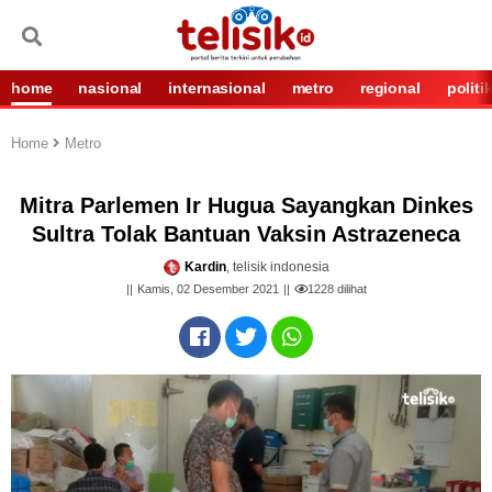
home
nasional
internasional
metro
regional
politi
Home
Metro
Mitra Parlemen Ir Hugua Sayangkan Dinkes
Sultra Tolak Bantuan Vaksin Astrazeneca
Kardin
, telisik indonesia
Kamis, 02 Desember 2021
1228
dilihat