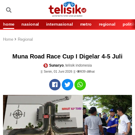
home
nasional
internasional
metro
regional
politi
Home
Regional
Muna Road Race Cup I Digelar 4-5 Juli
Sunaryo
, telisik indonesia
Senin, 01 Juni 2026
939
dilihat