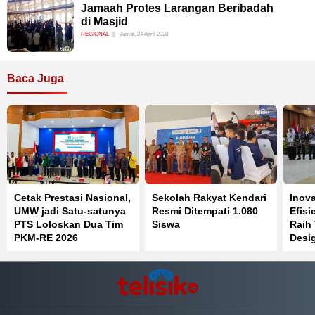
Jamaah Protes Larangan Beribadah
di Masjid
REGIONAL
Jumat, 24 April 2020
Baca Juga
Cetak Prestasi Nasional,
Sekolah Rakyat Kendari
Inov
UMW jadi Satu-satunya
Resmi Ditempati 1.080
Efisi
PTS Loloskan Dua Tim
Siswa
Raih
PKM-RE 2026
Desi
IGA 