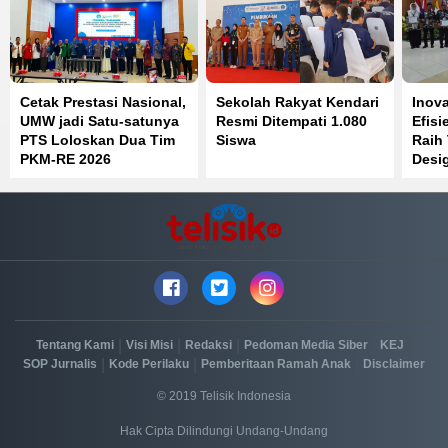
Cetak Prestasi Nasional,
Sekolah Rakyat Kendari
Inov
UMW jadi Satu-satunya
Resmi Ditempati 1.080
Efisi
PTS Loloskan Dua Tim
Siswa
Raih
PKM-RE 2026
Desi
IGA 
|
|
|
|
|
Tentang Kami
Visi Misi
Redaksi
Pedoman Media Siber
KEJ
|
|
|
SOP Jurnalis
Kode Perilaku
Pemberitaan Ramah Anak
Disclaimer
© 2019 Telisik Indonesia
Hak Cipta Dilindungi Undang-Undang