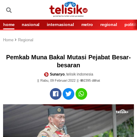
home
nasional
internasional
metro
regional
politi
Home
Regional
Pemkab Muna Bakal Mutasi Pejabat Besar-
besaran
Sunaryo
, telisik indonesia
Rabu, 09 Februari 2022
2395
dilihat