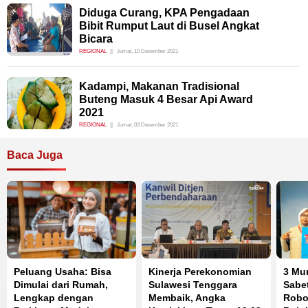
Diduga Curang, KPA Pengadaan
Bibit Rumput Laut di Busel Angkat
Bicara
REGIONAL
Jumat, 10 Desember 2021
Kadampi, Makanan Tradisional
Buteng Masuk 4 Besar Api Award
2021
REGIONAL
Jumat, 03 Desember 2021
Baca Juga
Peluang Usaha: Bisa
Kinerja Perekonomian
3 Mu
Dimulai dari Rumah,
Sulawesi Tenggara
Sabet
Lengkap dengan
Membaik, Angka
Robot