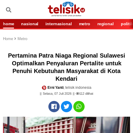
home
nasional
internasional
metro
regional
politi
Home
Metro
Pertamina Patra Niaga Regional Sulawesi
Optimalkan Penyaluran Pertalite untuk
Penuhi Kebutuhan Masyarakat di Kota
Kendari
Erni Yanti
, telisik indonesia
Selasa, 07 Juli 2026
112
dilihat