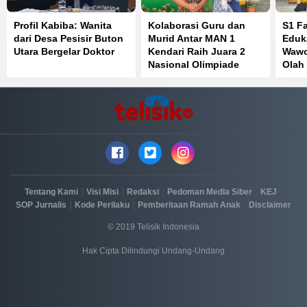
Profil Kabiba: Wanita
Kolaborasi Guru dan
S1 F
dari Desa Pesisir Buton
Murid Antar MAN 1
Eduk
Utara Bergelar Doktor
Kendari Raih Juara 2
Wawo
Nasional Olimpiade
Olah
Bahasa Inggris
Perk
Kese
|
|
|
|
|
Tentang Kami
Visi Misi
Redaksi
Pedoman Media Siber
KEJ
|
|
|
SOP Jurnalis
Kode Perilaku
Pemberitaan Ramah Anak
Disclaimer
© 2019 Telisik Indonesia
Hak Cipta Dilindungi Undang-Undang