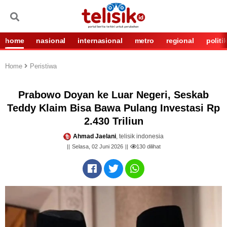
home
nasional
internasional
metro
regional
politi
Home
Peristiwa
Prabowo Doyan ke Luar Negeri, Seskab
Teddy Klaim Bisa Bawa Pulang Investasi Rp
2.430 Triliun
Ahmad Jaelani
, telisik indonesia
Selasa, 02 Juni 2026
130
dilihat