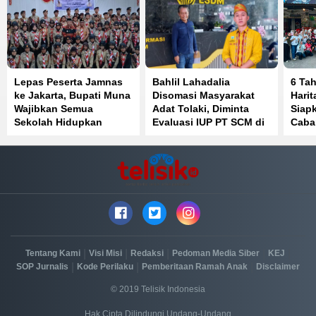
Lepas Peserta Jamnas
Bahlil Lahadalia
6 Ta
ke Jakarta, Bupati Muna
Disomasi Masyarakat
Hari
Wajibkan Semua
Adat Tolaki, Diminta
Siap
Sekolah Hidupkan
Evaluasi IUP PT SCM di
Caba
Kembali Pramuka
Routa Konawe
Sula
|
|
|
|
|
Tentang Kami
Visi Misi
Redaksi
Pedoman Media Siber
KEJ
|
|
|
SOP Jurnalis
Kode Perilaku
Pemberitaan Ramah Anak
Disclaimer
© 2019 Telisik Indonesia
Hak Cipta Dilindungi Undang-Undang