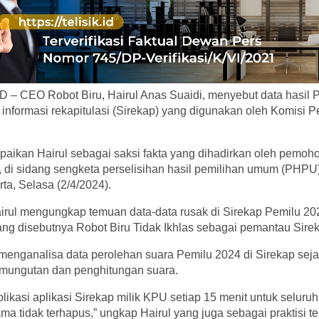
 – CEO Robot Biru, Hairul Anas Suaidi, menyebut data hasil 
m informasi rekapitulasi (Sirekap) yang digunakan oleh Komisi
paikan Hairul sebagai saksi fakta yang dihadirkan oleh pemoho
di sidang sengketa perselisihan hasil pemilihan umum (PHP
rta, Selasa (2/4/2024).
irul mengungkap temuan data-data rusak di Sirekap Pemilu 2
ng disebutnya Robot Biru Tidak Ikhlas sebagai pemantau Sire
enganalisa data perolehan suara Pemilu 2024 di Sirekap seja
mungutan dan penghitungan suara.
ikasi aplikasi Sirekap milik KPU setiap 15 menit untuk seluruh
ama tidak terhapus,” ungkap Hairul yang juga sebagai praktisi t