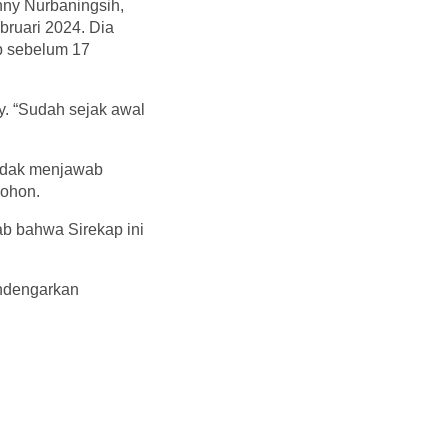
Enny Nurbaningsih,
ruari 2024. Dia
p sebelum 17
. “Sudah sejak awal
tidak menjawab
mohon.
ab bahwa Sirekap ini
ndengarkan