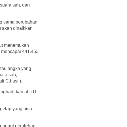
 suara sah, dan
ng sama perubahan
g akan dinaikkan
ebut menemukan
ta mencapai 441.453
atau angka yang
ara sah,
i C.hasil).
nghadirkan ahli IT
 gelap yang bisa
unggul perolehan