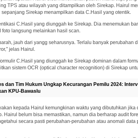
ng TPS atau wilayah yang ditampilkan oleh Sirekap. Hairul me
i sepanjang Sirekap menampilkan data C.Hasil yang otentik.
entikasi C.Hasil yang diunggah ke Sirekap. Dia menemukan ban
 foto langsung melainkan hasil scan.
parah, jauh dari yangg seharusnya. Terlalu banyak perubahan 
r,” jelas Hairul.
formulir C.Hasil yang diunggah ke Sirekap dominan dalam forma
itkan sistem OCR (optical character recognition) di Sirekap u
es dan Tim Hukum Ungkap Kecurangan Pemilu 2024: Interv
ikan KPU-Bawaslu
akan kepada Hairul kemungkinan waktu yang dibutuhkan jika d
p. Hairul belum bisa memastikan, namun dia berharap audit fore
getahui secara pasti perubahan-perubahan atau anomali data 