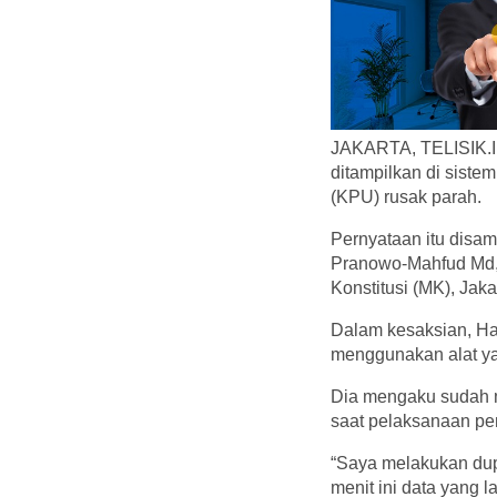
JAKARTA, TELISIK.ID
ditampilkan di siste
(KPU) rusak parah.
Pernyataan itu disam
Pranowo-Mahfud Md, 
Konstitusi (MK), Jaka
Dalam kesaksian, Ha
menggunakan alat ya
Dia mengaku sudah m
saat pelaksanaan pe
“Saya melakukan dupl
menit ini data yang l