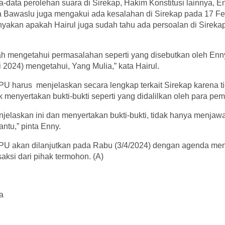
a-data perolehan suara di Sirekap, Hakim Konstitusi lainnya, 
Bawaslu juga mengakui ada kesalahan di Sirekap pada 17 Feb
akan apakah Hairul juga sudah tahu ada persoalan di Sireka
h mengetahui permasalahan seperti yang disebutkan oleh Enny
 2024) mengetahui, Yang Mulia,” kata Hairul.
PU harus menjelaskan secara lengkap terkait Sirekap karena 
ak menyertakan bukti-bukti seperti yang didalilkan oleh para pe
jelaskan ini dan menyertakan bukti-bukti, tidak hanya menjaw
ntu,” pinta Enny.
PU akan dilanjutkan pada Rabu (3/4/2024) dengan agenda me
aksi dari pihak termohon. (A)
a