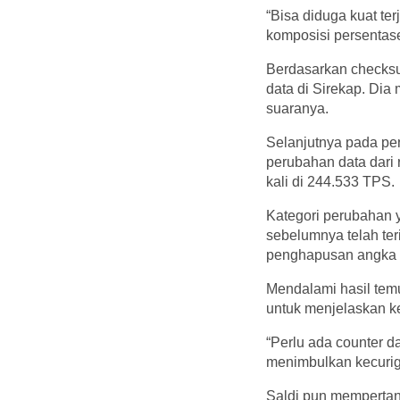
“Bisa diduga kuat te
komposisi persentase 
Berdasarkan checksu
data di Sirekap. Di
suaranya.
Selanjutnya pada pe
perubahan data dari 
kali di 244.533 T
Kategori perubahan 
sebelumnya telah te
penghapusan angka c
Mendalami hasil temu
untuk menjelaskan k
“Perlu ada counter d
menimbulkan kecuriga
Saldi pun mempertan