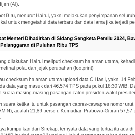
lijen (AI).
bot Biru, menurut Hairul, yakni melakukan penyimpanan selur
rikal untuk mengetahui data terbaru dan data lama jika terjadi 
at Menteri Dihadirkan di Sidang Sengketa Pemilu 2024, Ba
 Pelanggaran di Puluhan Ribu TPS
ng dilakukan Hairul meliputi checksum halaman utama, kehadi
melihat pola, dan jejak perubahan (footprint).
au checksum halaman utama upload data C.Hasil, yakni 14 Febr
a data yang masuk dari 46.574 TPS pada pukul 18:30 WIB. D
n suara masing-masing pasangan calon presiden-wakil preside
n suara ketika itu untuk pasangan capres-cawapres nomor urut
AMIN), adalah 21,89 persen. Kemudian Prabowo-Gibran 57,57 p
.
a kumpulkan dari Sirekap, ternyata data yang tertua itu ada di