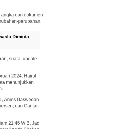
uh angka dan dokumen
perubahan-perubahan.
waslu Diminta
ran, suara, update
uari 2024, Hairul
ata menunjukkan
n.
 1, Anies Baswedan-
ersen, dan Ganjar-
 jam 21:46 WIB. Jadi