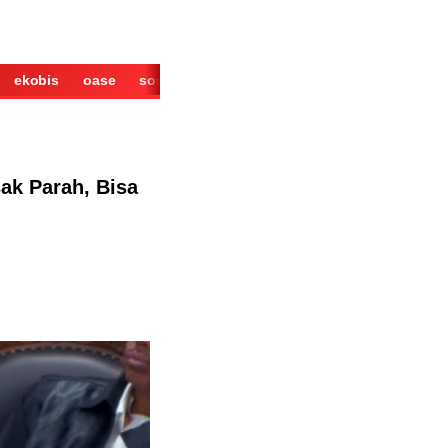
ekobis
oase
sosok
cerita
derita
wisata
kuliner
ak Parah, Bisa