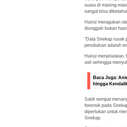
suara di masing-masi
sangat bisa diketahu
Hairul meragukan ot
diunggah bukan hasil
“Data Sirekap rusak 
perubahan adalah erro
Hairul menjelaskan, 
asli sehingga menyul
Baca Juga:
Ani
hingga Kendal
Saldi sempat menany
forensik pada Sireka
diperlukan untuk men
Sirekap.