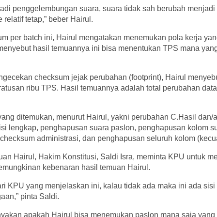
rjadi penggelembungan suara, suara tidak sah berubah menjadi
relatif tetap,” beber Hairul.
m per batch ini, Hairul mengatakan menemukan pola kerja ya
a menyebut hasil temuannya ini bisa menentukan TPS mana yan
ngecekan checksum jejak perubahan (footprint), Hairul meny
ratusan ribu TPS. Hasil temuannya adalah total perubahan da
PS.
yang ditemukan, menurut Hairul, yakni perubahan C.Hasil dan/
risi lengkap, penghapusan suara paslon, penghapusan kolom su
hecksum administrasi, dan penghapusan seluruh kolom (kecual
an Hairul, Hakim Konstitusi, Saldi Isra, meminta KPU untuk me
emungkinan kebenaran hasil temuan Hairul.
ari KPU yang menjelaskan ini, kalau tidak ada maka ini ada sisi
an,” pinta Saldi.
yakan apakah Hairul bisa menemukan paslon mana saja yang 