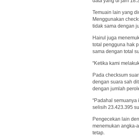
data yang di jam 18:
Temuain lain yang di
Menggunakan checksu
tidak sama dengan j
Hairul juga menemu
total pengguna hak pi
sama dengan total su
“Ketika kami melakuk
Pada checksum suara 
dengan suara sah di
dengan jumlah perole
“Padahal semuanya i
selisih 23.423.395 su
Pengecekan lain den
menemukan angka-ang
tetap.