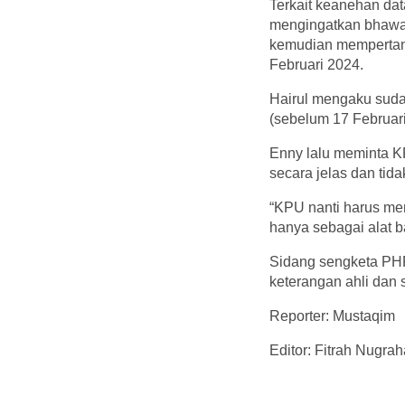
Terkait keanehan dat
mengingatkan bhawa 
kemudian mempertany
Februari 2024.
Hairul mengaku suda
(sebelum 17 Februari
Enny lalu meminta K
secara jelas dan tid
“KPU nanti harus men
hanya sebagai alat ba
Sidang sengketa PH
keterangan ahli dan s
Reporter: Mustaqim
Editor: Fitrah Nugrah