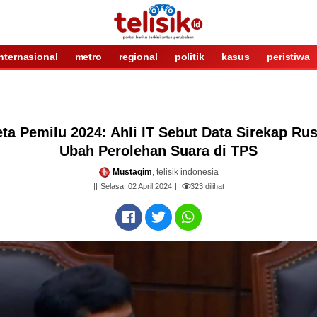
internasional
metro
regional
politik
kasus
peristiwa
ta Pemilu 2024: Ahli IT Sebut Data Sirekap Rus
Ubah Perolehan Suara di TPS
Mustaqim
, telisik indonesia
Selasa, 02 April 2024
323
dilihat