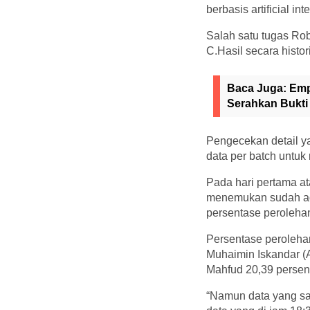
berbasis artificial inte
Salah satu tugas Ro
C.Hasil secara histo
Baca Juga:
Emp
Serahkan Bukti
Pengecekan detail ya
data per batch untuk 
Pada hari pertama at
menemukan sudah ad
persentase peroleha
Persentase peroleha
Muhaimin Iskandar (
Mahfud 20,39 persen
“Namun data yang say