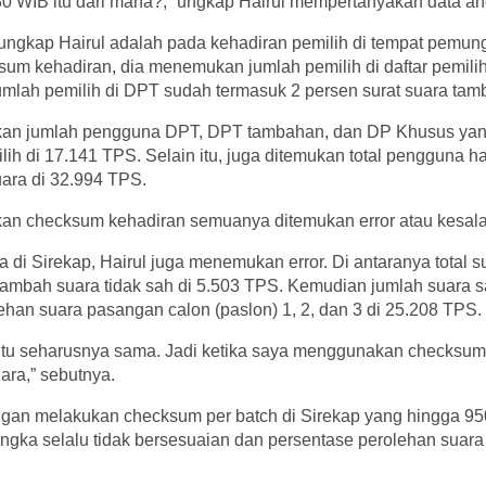
30 WIB itu dari mana?,” ungkap Hairul mempertanyakan data an
ungkap Hairul adalah pada kehadiran pemilih di tempat pemun
m kehadiran, dia menemukan jumlah pemilih di daftar pemilih
umlah pemilih di DPT sudah termasuk 2 persen surat suara tam
kan jumlah pengguna DPT, DPT tambahan, dan DP Khusus yan
lih di 17.141 TPS. Selain itu, juga ditemukan total pengguna ha
ara di 32.994 TPS.
an checksum kehadiran semuanya ditemukan error atau kesalaha
di Sirekap, Hairul juga menemukan error. Di antaranya total s
tambah suara tidak sah di 5.503 TPS. Kemudian jumlah suara s
han suara pasangan calon (paslon) 1, 2, dan 3 di 25.208 TPS.
tu seharusnya sama. Jadi ketika saya menggunakan checksum
ara,” sebutnya.
gan melakukan checksum per batch di Sirekap yang hingga 950
ka selalu tidak bersesuaian dan persentase perolehan suara