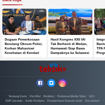
Dugaan Pemerkosaan
Hasil Kongres XXII IAI
Imigr
Berulang Oknum Polisi,
Tak Berhenti di Medan,
Bant
Korban Mahasiswi
Harmawati Siap Bawa
TPA 
Kesehatan di Kendari
Dampaknya ke Sulawesi
Prog
Pilih Jalur Hukum
Tenggara
|
|
|
|
|
Tentang Kami
Visi Misi
Redaksi
Pedoman Media Siber
KEJ
|
|
|
SOP Jurnalis
Kode Perilaku
Pemberitaan Ramah Anak
Disclaimer