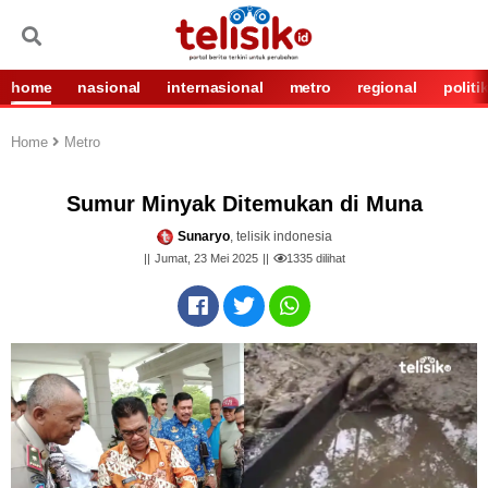
home
nasional
internasional
metro
regional
politi
Home
Metro
Sumur Minyak Ditemukan di Muna
Sunaryo
, telisik indonesia
Jumat, 23 Mei 2025
1335
dilihat