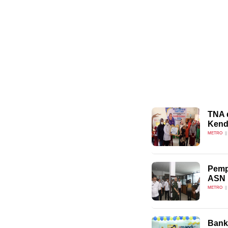
TNA 
Kend
METRO
Pemp
ASN
METRO
Bank