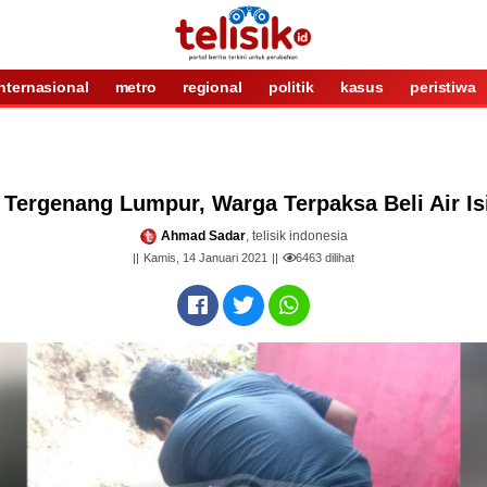
internasional
metro
regional
politik
kasus
peristiwa
Tergenang Lumpur, Warga Terpaksa Beli Air Is
Ahmad Sadar
, telisik indonesia
Kamis, 14 Januari 2021
6463
dilihat