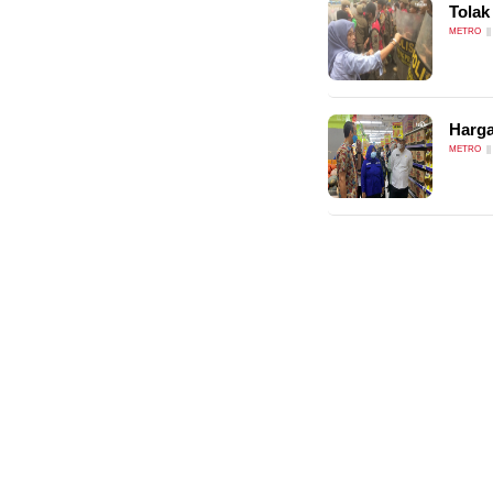
Tolak
METRO
Harga
METRO