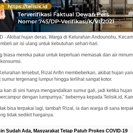
 - Akibat hujan deras, Warga di Kelurahan Andounohu, Kecam
beli air isi ulang untuk kebutuhan sehari-hari.
g biasa mereka pakai untuk keperluan memasak dan air minum,
 konsumsi.
Kelurahan tersebut, Rizal Arifin membeberkan, akibat hujan ya
sumur tergenang lumpur hingga terlihat sangat kotor.
a kan di sini hanya mengandalkan sumur gali, jadi ketika hujan
a bercampur dengan lumpurnya," bebernya kepada Telisik.id, Kam
dak bisa terpakai lagi, tambah Rizal, ia dan warga di sana terp
ang tidak sedikit harganya.
in Sudah Ada, Masyarakat Tetap Patuh Prokes COVID-19