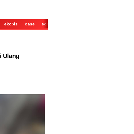
ekobis
oase
sosok
cerita
derita
wisata
kuliner
i Ulang