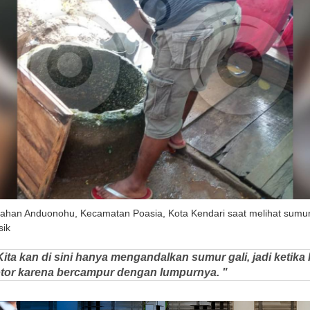
lurahan Anduonohu, Kecamatan Poasia, Kota Kendari saat melihat sumu
sik
Kita kan di sini hanya mengandalkan sumur gali, jadi ketika
kotor karena bercampur dengan lumpurnya. "