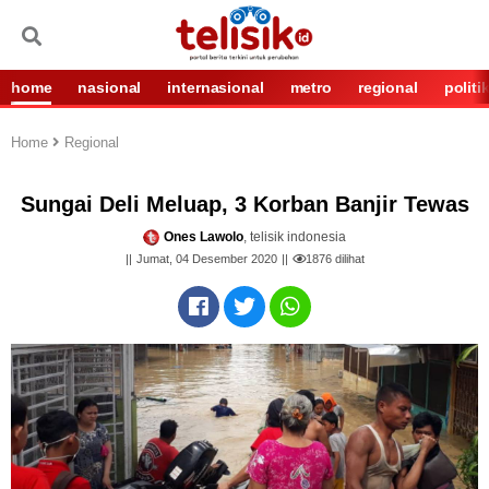
home
nasional
internasional
metro
regional
politi
Home
Regional
Sungai Deli Meluap, 3 Korban Banjir Tewas
Ones Lawolo
, telisik indonesia
Jumat, 04 Desember 2020
1876
dilihat