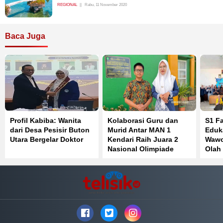
REGIONAL
Rabu, 11 November 2020
Baca Juga
Profil Kabiba: Wanita
Kolaborasi Guru dan
S1 F
dari Desa Pesisir Buton
Murid Antar MAN 1
Eduk
Utara Bergelar Doktor
Kendari Raih Juara 2
Wawo
Nasional Olimpiade
Olah
Bahasa Inggris
Perk
Kese