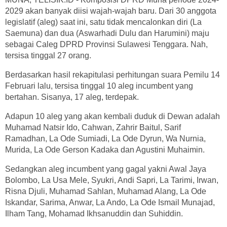
2029 akan banyak diisi wajah-wajah baru. Dari 30 anggota
legislatif (aleg) saat ini, satu tidak mencalonkan diri (La
Saemuna) dan dua (Aswarhadi Dulu dan Harumini) maju
sebagai Caleg DPRD Provinsi Sulawesi Tenggara. Nah,
tersisa tinggal 27 orang.
Berdasarkan hasil rekapitulasi perhitungan suara Pemilu 14
Februari lalu, tersisa tinggal 10 aleg incumbent yang
bertahan. Sisanya, 17 aleg, terdepak.
Adapun 10 aleg yang akan kembali duduk di Dewan adalah
Muhamad Natsir Ido, Cahwan, Zahrir Baitul, Sarif
Ramadhan, La Ode Sumiadi, La Ode Dyrun, Wa Nurnia,
Murida, La Ode Gerson Kadaka dan Agustini Muhaimin.
Sedangkan aleg incumbent yang gagal yakni Awal Jaya
Bolombo, La Usa Mele, Syukri, Andi Sapri, La Tarimi, Irwan,
Risna Djuli, Muhamad Sahlan, Muhamad Alang, La Ode
Iskandar, Sarima, Anwar, La Ando, La Ode Ismail Munajad,
Ilham Tang, Mohamad Ikhsanuddin dan Suhiddin.