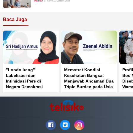
METRO
Senin, 13 Januari 2025
Baca Juga
"Londo Ireng"
Memotret Kondisi
Profi
Labelisasi dan
Kesehatan Bangsa:
Bos 
Intimidasi Pers di
Menjawab Ancaman Dua
Diseb
Negara Demokrasi
Triple Burden pada Usia
Wame
ke-81 Kemerdekaan RI