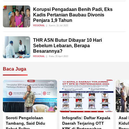
Korupsi Pengadaan Benih Padi, Eks
Kadis Pertanian Baubau Divonis
Penjara 1,9 Tahun
REGIONAL
Kamis, 31 Juli 2025
THR ASN Butur Dibayar 10 Hari
Sebelum Lebaran, Berapa
Besarannya?
REGIONAL
Rabu, 20 April 2022
Baca Juga
Soroti Pengelolaan
Infografis: Daftar Kepala
Asal
Tambang, Said Didu
Daerah Terjaring OTT
Kidul
Sebut Sultra
KPK di Pertengahan
Penuh