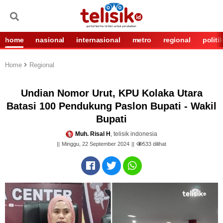
home
nasional
internasional
metro
regional
politi
Home
Regional
Undian Nomor Urut, KPU Kolaka Utara
Batasi 100 Pendukung Paslon Bupati - Wakil
Bupati
Muh. Risal H
, telisik indonesia
Minggu, 22 September 2024
533
dilihat