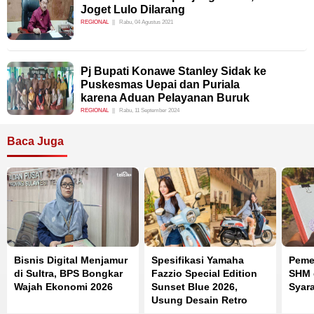
Joget Lulo Dilarang
REGIONAL
Rabu, 04 Agustus 2021
Pj Bupati Konawe Stanley Sidak ke
Puskesmas Uepai dan Puriala
karena Aduan Pelayanan Buruk
REGIONAL
Rabu, 11 September 2024
Baca Juga
Bisnis Digital Menjamur
Spesifikasi Yamaha
Peme
di Sultra, BPS Bongkar
Fazzio Special Edition
SHM d
Wajah Ekonomi 2026
Sunset Blue 2026,
Syar
Usung Desain Retro
Summer dan Mesin Blue