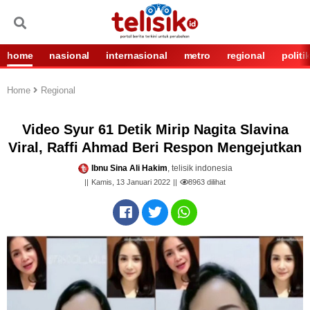
home
nasional
internasional
metro
regional
politi
Home
Regional
Video Syur 61 Detik Mirip Nagita Slavina
Viral, Raffi Ahmad Beri Respon Mengejutkan
Ibnu Sina Ali Hakim
, telisik indonesia
Kamis, 13 Januari 2022
8963
dilihat