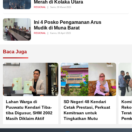
Merah di Kolaka Utara
REGIONAL
Senin, 06 Maret 2023
Ini 4 Posko Pengamanan Arus
Mudik di Muna Barat
REGIONAL
Kamis, 06 April 2023
Baca Juga
Lahan Warga di
SD Negeri 48 Kendari
Komis
Puuwatu Kendari Tiba-
Cetak Prestasi, Perkuat
Reko
tiba Digusur, SHM 2002
Kemitraan untuk
Terat
Masih Diklaim Aktif
Tingkatkan Mutu
Pemk
Pendidikan
Parki