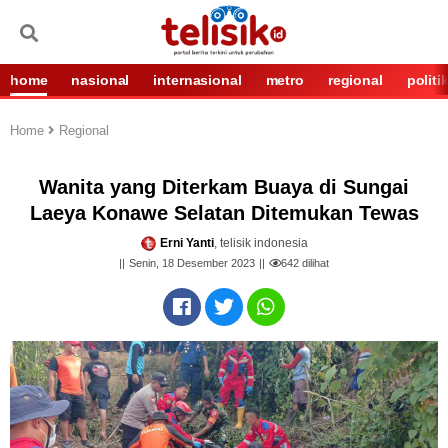
home
nasional
internasional
metro
regional
politi
Home
Regional
Wanita yang Diterkam Buaya di Sungai
Laeya Konawe Selatan Ditemukan Tewas
Erni Yanti
, telisik indonesia
Senin, 18 Desember 2023
642
dilihat