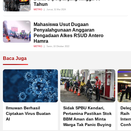
Tahun
METRO
Jumat, 31 Mei 2024
Mahasiswa Usut Dugaan
Penyalahgunaan Anggaran
Pengadaan Alkes RSUD Antero
Hamra
METRO
Senin, 10 Oktober 2022
Baca Juga
Ilmuwan Berhasil
Sidak SPBU Kendari,
Dele
Ciptakan Virus Buatan
Pertamina Pastikan Stok
Raih
AI
BBM Aman dan Minta
Inter
Warga Tak Panic Buying
Confe
Mend