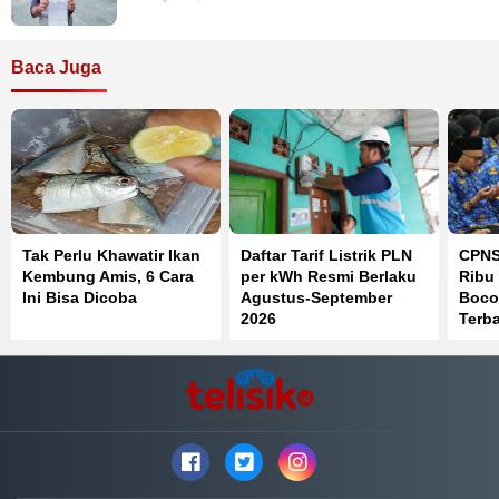
Baca Juga
Tak Perlu Khawatir Ikan
Daftar Tarif Listrik PLN
CPNS
Kembung Amis, 6 Cara
per kWh Resmi Berlaku
Ribu 
Ini Bisa Dicoba
Agustus-September
Boco
2026
Terb
SKD