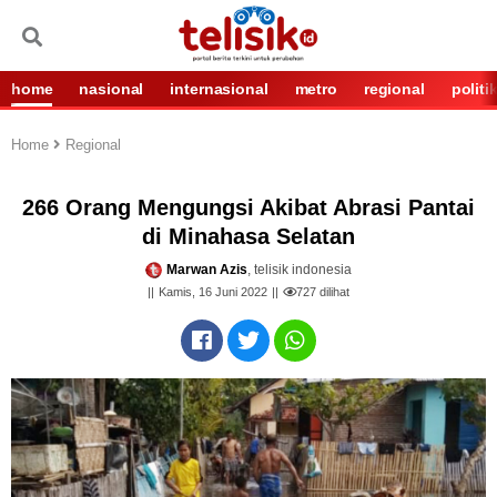
home
nasional
internasional
metro
regional
politi
Home
Regional
266 Orang Mengungsi Akibat Abrasi Pantai
di Minahasa Selatan
Marwan Azis
, telisik indonesia
Kamis, 16 Juni 2022
727
dilihat