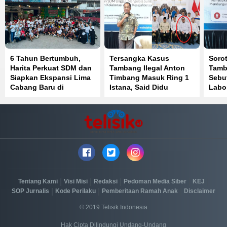
6 Tahun Bertumbuh,
Tersangka Kasus
Sorot
Harita Perkuat SDM dan
Tambang Ilegal Anton
Tamb
Siapkan Ekspansi Lima
Timbang Masuk Ring 1
Sebut
Cabang Baru di
Istana, Said Didu
Labo
Sulawesi Tenggara
Singgung Cara Prabowo
Pela
Berantas Korupsi
UUD 
|
|
|
|
|
Tentang Kami
Visi Misi
Redaksi
Pedoman Media Siber
KEJ
|
|
|
SOP Jurnalis
Kode Perilaku
Pemberitaan Ramah Anak
Disclaimer
© 2019 Telisik Indonesia
Hak Cipta Dilindungi Undang-Undang