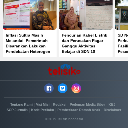
Inflasi Sultra Masih
Pencurian Kabel Listrik
SD Ne
Melandai, Pemerintah
dan Perusakan Pagar
Perku
Disarankan Lakukan
Ganggu Aktivitas
Fasil
Pendekatan Heterogen
Belajar di SDN 10
Peser
Kendari
Sain
|
|
|
|
|
Tentang Kami
Visi Misi
Redaksi
Pedoman Media Siber
KEJ
|
|
|
SOP Jurnalis
Kode Perilaku
Pemberitaan Ramah Anak
Disclaimer
© 2019 Telisik Indonesia