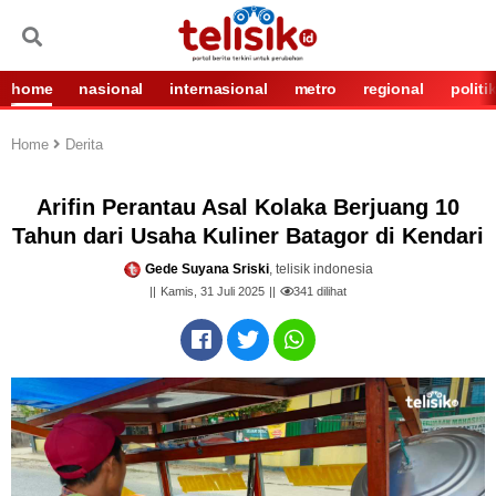
home
nasional
internasional
metro
regional
politi
Home
Derita
Arifin Perantau Asal Kolaka Berjuang 10
Tahun dari Usaha Kuliner Batagor di Kendari
Gede Suyana Sriski
, telisik indonesia
Kamis, 31 Juli 2025
341
dilihat