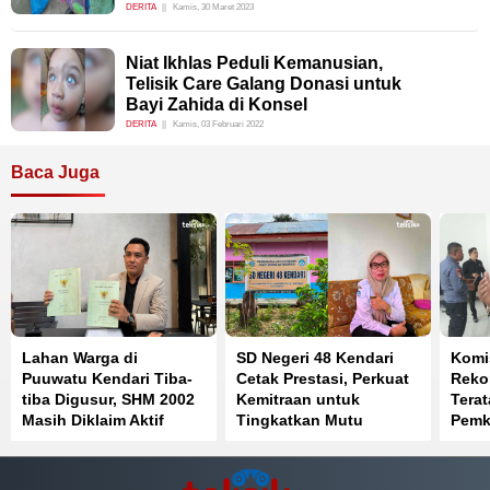
DERITA
Kamis, 30 Maret 2023
Niat Ikhlas Peduli Kemanusian,
Telisik Care Galang Donasi untuk
Bayi Zahida di Konsel
DERITA
Kamis, 03 Februari 2022
Baca Juga
Lahan Warga di
SD Negeri 48 Kendari
Komis
Puuwatu Kendari Tiba-
Cetak Prestasi, Perkuat
Reko
tiba Digusur, SHM 2002
Kemitraan untuk
Terat
Masih Diklaim Aktif
Tingkatkan Mutu
Pemk
Pendidikan
Parki