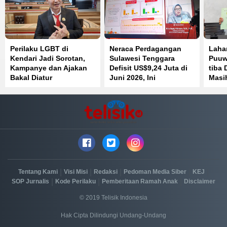
Perilaku LGBT di
Neraca Perdagangan
Laha
Kendari Jadi Sorotan,
Sulawesi Tenggara
Puuw
Kampanye dan Ajakan
Defisit US$9,24 Juta di
tiba 
Bakal Diatur
Juni 2026, Ini
Masih
Penyebabnya
|
|
|
|
|
Tentang Kami
Visi Misi
Redaksi
Pedoman Media Siber
KEJ
|
|
|
SOP Jurnalis
Kode Perilaku
Pemberitaan Ramah Anak
Disclaimer
© 2019 Telisik Indonesia
Hak Cipta Dilindungi Undang-Undang