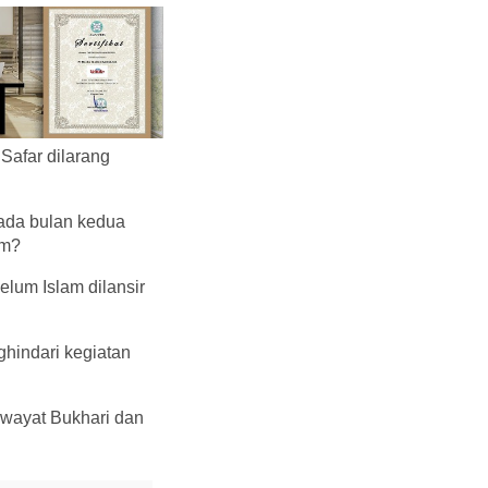
Safar dilarang
ada bulan kedua
am?
elum Islam dilansir
hindari kegiatan
iwayat Bukhari dan