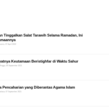
n Tinggalkan Salat Tarawih Selama Ramadan, Ini
amaannya
amis, 07 April 2022
atnya Keutamaan Beristighfar di Waktu Sahur
inggu, 05 September 2021
a Pencaharian yang Diberantas Agama Islam
elasa, 07 September 2021