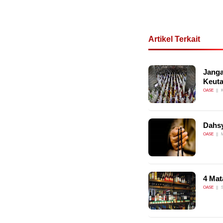
Artikel Terkait
Janga
Keut
OASE
K
Dahsy
OASE
M
4 Mat
OASE
S