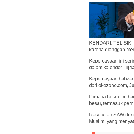
KENDARI, TELISIK.ID
karena dianggap mem
Kepercayaan ini ser
dalam kalender Hijri
Kepercayaan bahwa bu
dari okezone.com, Ju
Dimana bulan ini di
besar, termasuk pern
Rasulullah SAW deng
Muslim, yang menyat