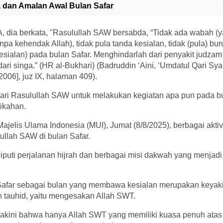
 dan Amalan Awal Bulan Safar
A, dia berkata, "Rasulullah SAW bersabda, “Tidak ada wabah 
pa kehendak Allah), tidak pula tanda kesialan, tidak (pula) bur
kesialan) pada bulan Safar. Menghindarlah dari penyakit judz
ri singa.” (HR al-Bukhari) (Badruddin ‘Aini, ‘Umdatul Qari Sya
 2006], juz IX, halaman 409).
dari Rasulullah SAW untuk melakukan kegiatan apa pun pada bu
ikahan.
ajelis Ulama Indonesia (MUI), Jumat (8/8/2025), berbagai aktivi
ullah SAW di bulan Safar.
eliputi perjalanan hijrah dan berbagai misi dakwah yang menjad
afar sebagai bulan yang membawa kesialan merupakan keyaki
n tauhid, yaitu mengesakan Allah SWT.
kini bahwa hanya Allah SWT yang memiliki kuasa penuh atas 