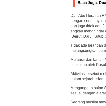
Baca Juga:
Doa
Dari Abu Hurairah R
dengan sendirinya tan
dan juga tidak ada (
engkau menghindar da
[Beirut, Darul Kutub:
Tidak ada larangan 
melangsungkan pern
Melansir dari laman M
dilakukan oleh Rasul
Aktivitas tersebut m
dalam sejarah Islam.
Menganggap bulan S
sesuai dengan ajara
Seorang muslim meya