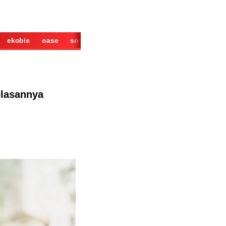
ekobis
oase
sosok
cerita
derita
wisata
kuliner
elasannya