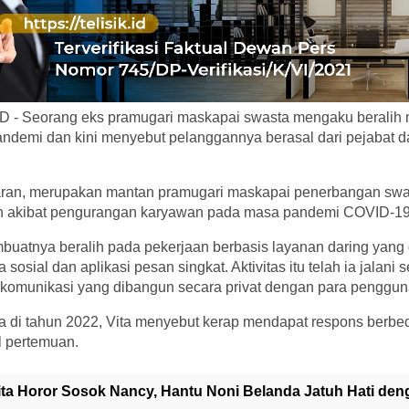
 - Seorang eks pramugari maskapai swasta mengaku beralih 
ndemi dan kini menyebut pelanggannya berasal dari pejabat d
aran, merupakan mantan pramugari maskapai penerbangan sw
an akibat pengurangan karyawan pada masa pandemi COVID-19
buatnya beralih pada pekerjaan berbasis layanan daring yang 
sosial dan aplikasi pesan singkat. Aktivitas itu telah ia jalani s
 komunikasi yang dibangun secara privat dengan para penggun
di tahun 2022, Vita menyebut kerap mendapat respons berbed
 pertemuan.
ita Horor Sosok Nancy, Hantu Noni Belanda Jatuh Hati den