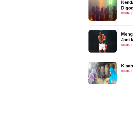
Kenda
Digod
CERITA
Menge
Jadi 
CERITA
Kisah
CERITA