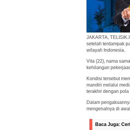
JAKARTA, TELISIK.ID
setelah terdampak pa
wilayah Indonesia.
Vita (22), nama sam
kehilangan pekerja
Kondisi tersebut mem
mandiri melalui media 
terakhir dengan pola
Dalam pengakuannya 
mengenalnya di awal
Baca Juga:
Cer