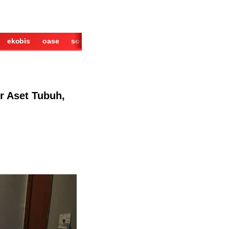
ekobis
oase
sosok
cerita
derita
wisata
kuliner
r Aset Tubuh,