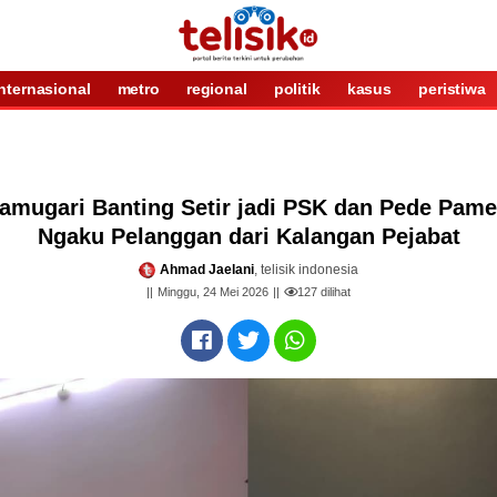
internasional
metro
regional
politik
kasus
peristiwa
ramugari Banting Setir jadi PSK dan Pede Pame
Ngaku Pelanggan dari Kalangan Pejabat
Ahmad Jaelani
, telisik indonesia
Minggu, 24 Mei 2026
127
dilihat