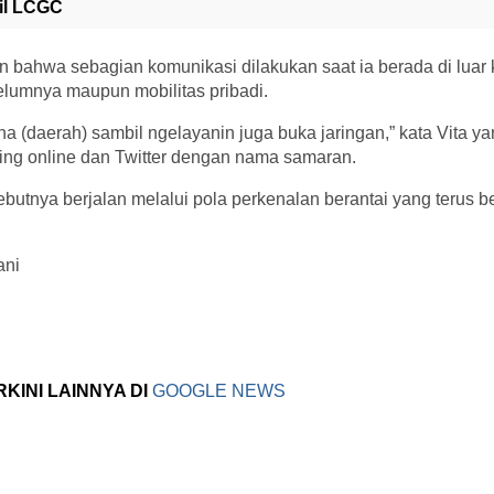
il LCGC
n bahwa sebagian komunikasi dilakukan saat ia berada di luar
elumnya maupun mobilitas pribadi.
a (daerah) sambil ngelayanin juga buka jaringan,” kata Vita ya
tting online dan Twitter dengan nama samaran.
isebutnya berjalan melalui pola perkenalan berantai yang terus
ani
RKINI LAINNYA DI
GOOGLE NEWS