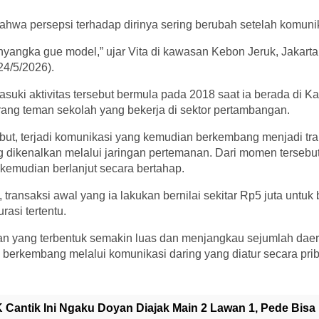
ahwa persepsi terhadap dirinya sering berubah setelah komunik
angka gue model,” ujar Vita di kawasan Kebon Jeruk, Jakarta B
24/5/2026).
suki aktivitas tersebut bermula pada 2018 saat ia berada di Kal
ang teman sekolah yang bekerja di sektor pertambangan.
but, terjadi komunikasi yang kemudian berkembang menjadi tr
g dikenalkan melalui jaringan pertemanan. Dari momen tersebu
kemudian berlanjut secara bertahap.
transaksi awal yang ia lakukan bernilai sekitar Rp5 juta untuk 
asi tertentu.
gan yang terbentuk semakin luas dan menjangkau sejumlah daer
erkembang melalui komunikasi daring yang diatur secara priba
 Cantik Ini Ngaku Doyan Diajak Main 2 Lawan 1, Pede Bi