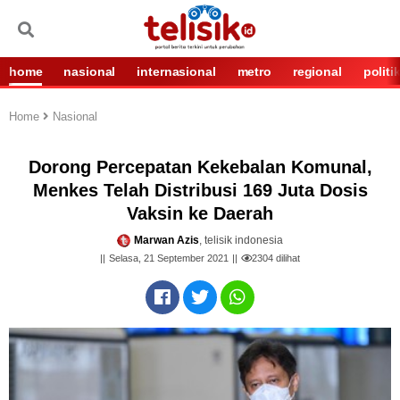
home
nasional
internasional
metro
regional
politi
Home
Nasional
Dorong Percepatan Kekebalan Komunal,
Menkes Telah Distribusi 169 Juta Dosis
Vaksin ke Daerah
Marwan Azis
, telisik indonesia
Selasa, 21 September 2021
2304
dilihat