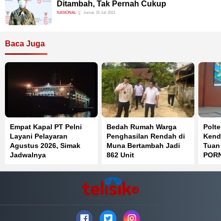
Ditambah, Tak Pernah Cukup
NASIONAL
Jumat, 16 Juli 2021
Baca Juga
Empat Kapal PT Pelni
Bedah Rumah Warga
Polt
Layani Pelayaran
Penghasilan Rendah di
Kend
Agustus 2026, Simak
Muna Bertambah Jadi
Tuan
Jadwalnya
862 Unit
PORN
Posi