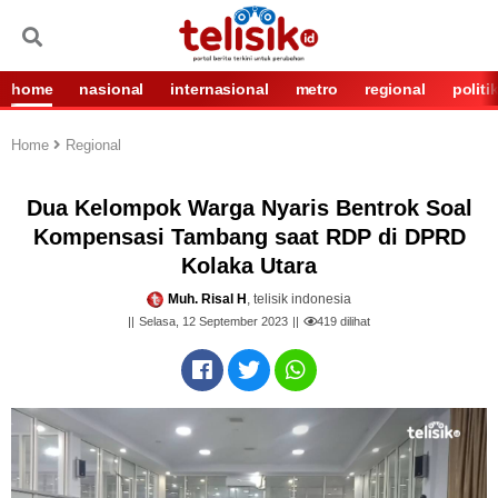
home
nasional
internasional
metro
regional
politi
Home
Regional
Dua Kelompok Warga Nyaris Bentrok Soal
Kompensasi Tambang saat RDP di DPRD
Kolaka Utara
Muh. Risal H
, telisik indonesia
Selasa, 12 September 2023
419
dilihat