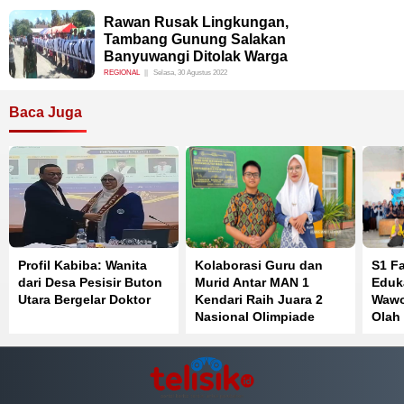
Rawan Rusak Lingkungan,
Tambang Gunung Salakan
Banyuwangi Ditolak Warga
REGIONAL
Selasa, 30 Agustus 2022
Baca Juga
Profil Kabiba: Wanita
Kolaborasi Guru dan
S1 F
dari Desa Pesisir Buton
Murid Antar MAN 1
Eduk
Utara Bergelar Doktor
Kendari Raih Juara 2
Wawo
Nasional Olimpiade
Olah
Bahasa Inggris
Perk
Kese