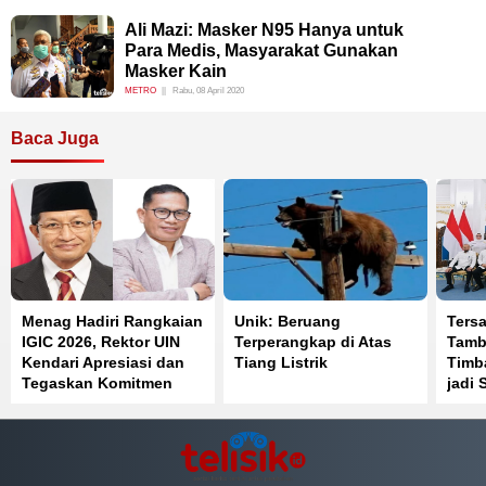
Ali Mazi: Masker N95 Hanya untuk
Para Medis, Masyarakat Gunakan
Masker Kain
METRO
Rabu, 08 April 2020
Baca Juga
Menag Hadiri Rangkaian
Unik: Beruang
Ters
IGIC 2026, Rektor UIN
Terperangkap di Atas
Tamb
Kendari Apresiasi dan
Tiang Listrik
Timb
Tegaskan Komitmen
jadi 