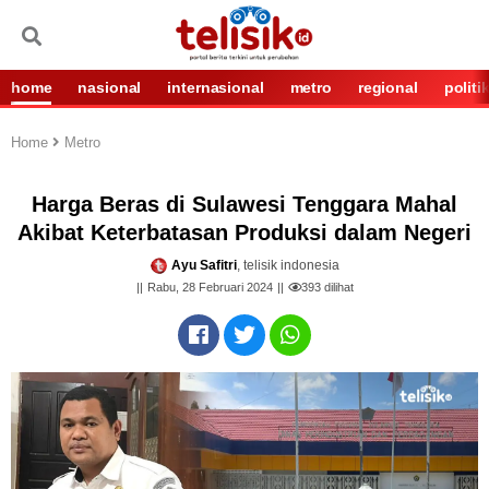
home
nasional
internasional
metro
regional
politi
Home
Metro
Harga Beras di Sulawesi Tenggara Mahal
Akibat Keterbatasan Produksi dalam Negeri
Ayu Safitri
, telisik indonesia
Rabu, 28 Februari 2024
393
dilihat