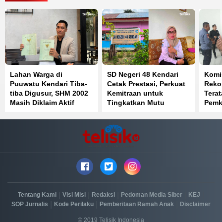
Lahan Warga di
SD Negeri 48 Kendari
Komis
Puuwatu Kendari Tiba-
Cetak Prestasi, Perkuat
Reko
tiba Digusur, SHM 2002
Kemitraan untuk
Terat
Masih Diklaim Aktif
Tingkatkan Mutu
Pemk
Pendidikan
Parki
|
|
|
|
|
Tentang Kami
Visi Misi
Redaksi
Pedoman Media Siber
KEJ
|
|
|
SOP Jurnalis
Kode Perilaku
Pemberitaan Ramah Anak
Disclaimer
© 2019 Telisik Indonesia