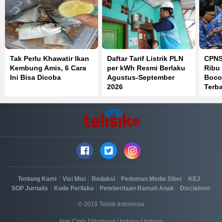
Tak Perlu Khawatir Ikan
Daftar Tarif Listrik PLN
CPNS
Kembung Amis, 6 Cara
per kWh Resmi Berlaku
Ribu 
Ini Bisa Dicoba
Agustus-September
Boco
2026
Terb
SKD
|
|
|
|
|
Tentang Kami
Visi Misi
Redaksi
Pedoman Media Siber
KEJ
|
|
|
SOP Jurnalis
Kode Perilaku
Pemberitaan Ramah Anak
Disclaimer
© 2019 Telisik Indonesia
Hak Cipta Dilindungi Undang-Undang