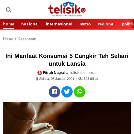
home
nasional
internasional
metro
regional
politi
Home
Kesehatan
Ini Manfaat Konsumsi 5 Cangkir Teh Sehari
untuk Lansia
Fitrah Nugraha
, telisik indonesia
Selasa, 05 Januari 2021
1608
dilihat