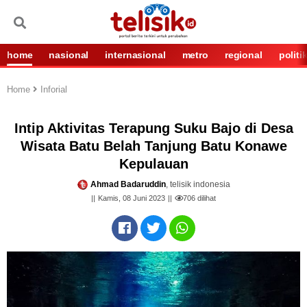
home
nasional
internasional
metro
regional
politi
Home
Inforial
Intip Aktivitas Terapung Suku Bajo di Desa
Wisata Batu Belah Tanjung Batu Konawe
Kepulauan
Ahmad Badaruddin
, telisik indonesia
Kamis, 08 Juni 2023
706
dilihat