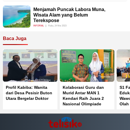
Menjamah Puncak Labora Muna,
Wisata Alam yang Belum
Terekspose
INFORIAL
Rabu, 24 Mei 2023
Baca Juga
Profil Kabiba: Wanita
Kolaborasi Guru dan
S1 F
dari Desa Pesisir Buton
Murid Antar MAN 1
Eduk
Utara Bergelar Doktor
Kendari Raih Juara 2
Wawo
Nasional Olimpiade
Olah
Bahasa Inggris
Perk
Kese