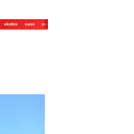
ekobis
oase
sosok
cerita
derita
wisata
kuliner