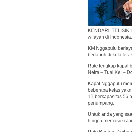
KENDARI, TELISIK.ID
wilayah di Indonesia.
KM Nggapulu berlayar 
berlabuh di kota ter
Rute lengkap kapal 
Neira – Tual Kei – 
Kapal Nggapulu memi
beberapa kelas yakn
1B berkapasitas 56 
penumpang.
Untuk anda yang saa
hingga memasuki Janu
Rute Baubau-Ambon,