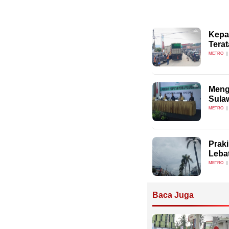
Kepa
Terat
METRO
Meng
Sula
METRO
Prak
Leba
METRO
Baca Juga