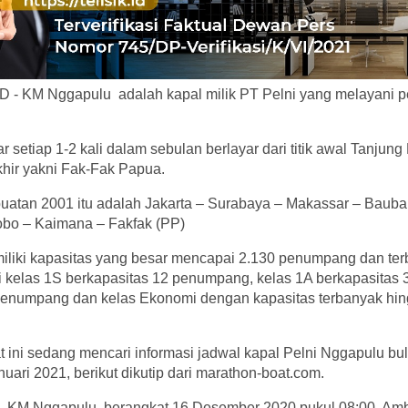
 - KM Nggapulu adalah kapal milik PT Pelni yang melayani pe
setiap 1-2 kali dalam sebulan berlayar dari titik awal Tanjung
akhir yakni Fak-Fak Papua.
buatan 2001 itu adalah Jakarta – Surabaya – Makassar – Bau
Dobo – Kaimana – Fakfak (PP)
liki kapasitas yang besar mencapai 2.130 penumpang dan terb
i kelas 1S berkapasitas 12 penumpang, kelas 1A berkapasitas
penumpang dan kelas Ekonomi dengan kapasitas terbanyak hin
t ini sedang mencari informasi jadwal kapal Pelni Nggapulu b
ari 2021, berikut dikutip dari marathon-boat.com.
 KM Nggapulu, berangkat 16 Desember 2020 pukul 08:00, Am