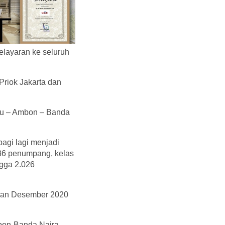
layaran ke seluruh
 Priok Jakarta dan
bau – Ambon – Banda
agi lagi menjadi
 36 penumpang, kelas
gga 2.026
ulan Desember 2020
bon-Banda Naira,