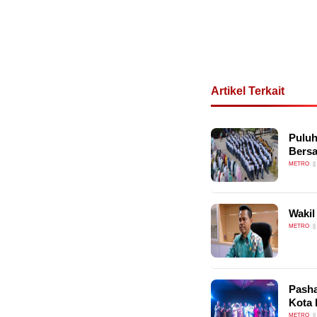
Artikel Terkait
Puluh
Bersa
METRO
Wakil
METRO
Pasha
Kota 
METRO