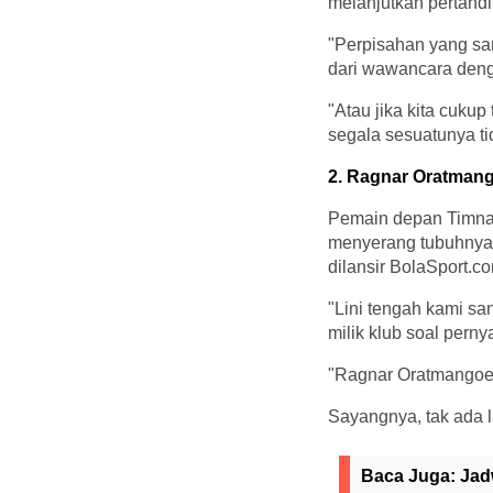
melanjutkan pertandi
"Perpisahan yang san
dari wawancara den
"Atau jika kita cukup
segala sesuatunya tid
2. Ragnar Oratman
Pemain depan Timnas 
menyerang tubuhnya, 
dilansir BolaSport.co
"Lini tengah kami sa
milik klub soal pern
"Ragnar Oratmangoen 
Sayangnya, tak ada 
Baca Juga:
Jad