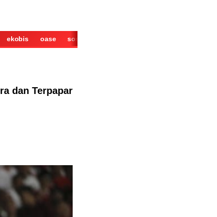
ekobis
oase
sosok
cerita
derita
wisata
kuliner
ra dan Terpapar