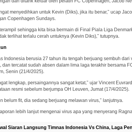
ngan dan ditarik keluar oleh pelatih FC Copenhagen, Jacob Ne
gat menyedihkan untuk Kevin (Diks), jika itu benar," ucap Jaco
gan Copenhagen Sundays.
 terampil sehingga kita bisa bermain di Final Piala Liga Denmar
ak terlihat terlalu cerah untuknya (Kevin Diks)," tutupnya.
gun
Indonesia berusia 27 tahun itu tengah berjuang sembuh dari 
dan tercatat sudah absen dalam lima laga terakhir bersama F
m, Senin (21/4/2025).
ngat lengkap, persaingannya sangat ketat," ujar Vincent Euvrar
yataan resmi sebelum berjumpa OH Leuven, Jumat (17/4/2025).
belum fit, dia sedang berjuang melawan virus," lanjutnya.
laporan lebih lanjut mengenai virus apa yang menyerang Ragna
wal Siaran Langsung Timnas Indonesia Vs China, Laga Pene