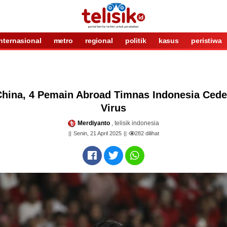
internasional
metro
regional
politik
kasus
peristiwa
China, 4 Pemain Abroad Timnas Indonesia Cede
Virus
Merdiyanto
, telisik indonesia
Senin, 21 April 2025
282
dilihat