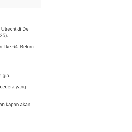
Utrecht di De
25).
nit ke-64. Belum
lgia.
 cedera yang
kan kapan akan