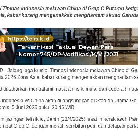
al Timnas Indonesia melawan China di Grup C Putaran ketiga 
sia, kabar kurang mengenakkan menghantam skuad Garuda
 - Jelang laga krusial Timnas Indonesia melawan China di Gru
unia 2026 Zona Asia, kabar kurang mengenakkan menghantam s
dikabarkan mengalami masalah fisik, mulai dari cedera hingga
 Indonesia vs China akan dilangsungkan di Stadion Utama Ge
mis, 5 Juni 2025 pukul 20.45 WIB.
m, jaringan telisik.id, Senin (21/4/2025), saat ini anak asuh Patr
empat Grup C, dengan meraih sembilan poin dari delapan pert