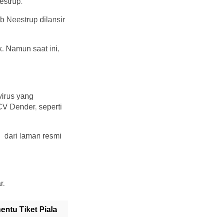
estrup.
b Neestrup dilansir
k. Namun saat ini,
virus yang
CV Dender, seperti
d dari laman resmi
r.
ntu Tiket Piala