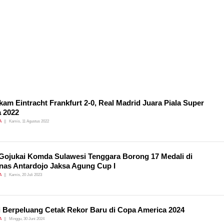
am Eintracht Frankfurt 2-0, Real Madrid Juara Piala Super
 2022
A
Kamis, 11 Agustus 2022
 Gojukai Komda Sulawesi Tenggara Borong 17 Medali di
nas Antardojo Jaksa Agung Cup I
A
Kamis, 20 Juli 2023
 Berpeluang Cetak Rekor Baru di Copa America 2024
A
Minggu, 30 Juni 2024