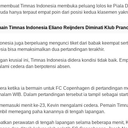
 membuat Timnas Indonesia membuka peluang lolos ke Piala D
da hanya terpaut empat poin dari posisi kedua klasemen yakni
ain Timnas Indonesia Eliano Reijnders Diminati Klub Pranc
donesia juga berpeluang mengunci tiket dari babak keempat ser
esia bisa memaksimalkan dua pertandingan terakhir.
gan krusial ini, Timnas Indonesia didera kondisi tidak baik. Em
ami cedera dan berpotensi absen.
dera ketika ia bermain untuk FC Copenhagen di pertandingan m
alam WIB. Dalam pertandingan tersebut ia tampil sebagai start
 memasuki menit ke-23, Kevin mengalami cedera. Pemain Timna
mbil memegang paha kanannya di tengah lapangan.
tkan perawatan di tengah lapangan selama beberapa menit, Ke