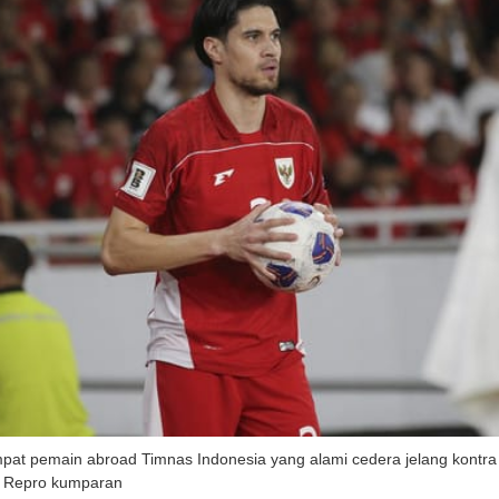
mpat pemain abroad Timnas Indonesia yang alami cedera jelang kontra C
o: Repro kumparan