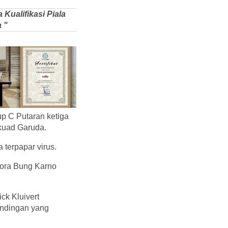
Kualifikasi Piala
 "
p C Putaran ketiga
kuad Garuda.
 terpapar virus.
lora Bung Karno
ick Kluivert
andingan yang