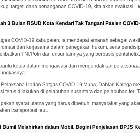
ukupi target, dana penanganan COVID-19, kita akan evaluasi," 
ah 3 Bulan RSUD Kota Kendari Tak Tangani Pasien COVID
Satgas COVID-19 kabupaten, ia mendapat amanah sebagai wakil
rdinasi dan kerjasama dalam penegakan hukum, serta pendisipl
ibatkan TNI/Polri dan unsur lainnya yang berbasis pentahelix.
antu ketua dalam mengawasi dan mengendalikan pelaksanaan 
pungkasnya.
a Pelaksana Harian Satgas COVID-19 Muna, Dahlan Kalega me
i terus dilakukan di pelabuhan nusantara dan pelabuhan feri 
erupakan syarat utama yang harus dipenuhi masyarakat yang ak
an transportasi laut.
l Bumil Melahirkan dalam Mobil, Begini Penjelasan BPJS K