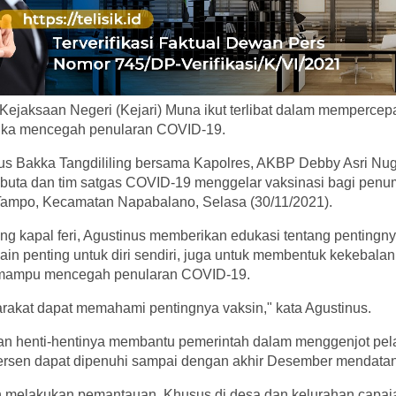
Kejaksaan Negeri (Kejari) Muna ikut terlibat dalam mempercep
ngka mencegah penularan COVID-19.
nus Bakka Tangdililing bersama Kapolres, AKBP Debby Asri Nug
buta dan tim satgas COVID-19 menggelar vaksinasi bagi pen
Tampo, Kecamatan Napabalano, Selasa (30/11/2021).
 kapal feri, Agustinus memberikan edukasi tentang pentingny
lain penting untuk diri sendiri, juga untuk membentuk kekebala
 mampu mencegah penularan COVID-19.
rakat dapat memahami pentingnya vaksin," kata Agustinus.
kan henti-hentinya membantu pemerintah dalam menggenjot pel
persen dapat dipenuhi sampai dengan akhir Desember mendata
un melakukan pemantauan. Khusus di desa dan kelurahan capaia