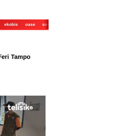
ekobis
oase
sosok
cerita
derita
wisata
kuliner
Feri Tampo