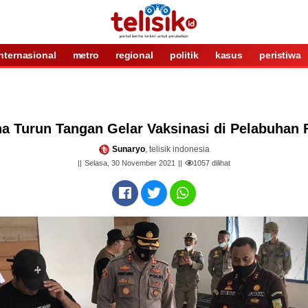
internasional
metro
regional
politik
kasus
peristiwa
na Turun Tangan Gelar Vaksinasi di Pelabuhan 
Sunaryo
, telisik indonesia
Selasa, 30 November 2021
1057
dilihat