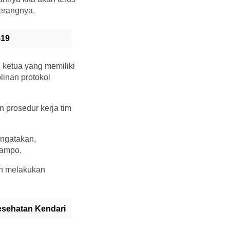
terangnya.
-19
 ketua yang memiliki
inan protokol
prosedur kerja tim
ngatakan,
Tampo.
an melakukan
esehatan Kendari