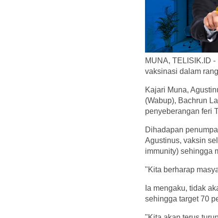
MUNA, TELISIK.ID - 
vaksinasi dalam ra
Kajari Muna, Agusti
(Wabup), Bachrun La
penyeberangan feri 
Dihadapan penumpang
Agustinus, vaksin se
immunity) sehingga
"Kita berharap masya
Ia mengaku, tidak a
sehingga target 70 
"Kita akan terus tur