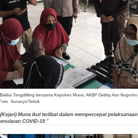
 Bakka Tangdililing bersama Kapolres Muna, AKBP Debby Asri Nugroho
oto: Sunaryo/Telisik
(Kejari) Muna ikut terlibat dalam mempercepat pelaksanaan
enularan COVID-19 "