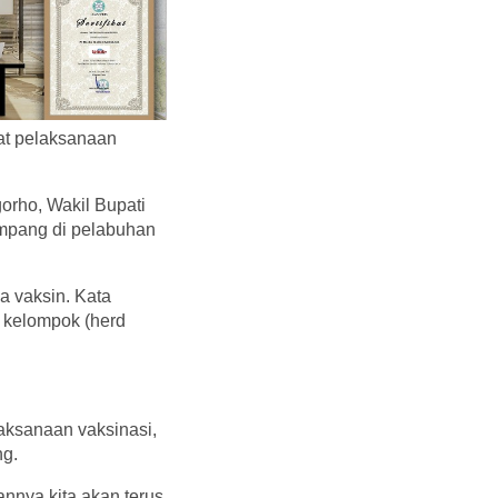
at pelaksanaan
orho, Wakil Bupati
umpang di pelabuhan
a vaksin. Kata
n kelompok (herd
aksanaan vaksinasi,
ng.
nnya kita akan terus