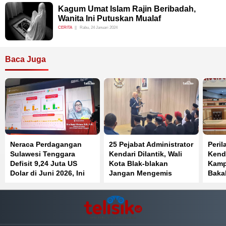
Kagum Umat Islam Rajin Beribadah,
Wanita Ini Putuskan Mualaf
CERITA
Rabu, 24 Januari 2024
Baca Juga
Neraca Perdagangan
25 Pejabat Administrator
Peril
Sulawesi Tenggara
Kendari Dilantik, Wali
Kenda
Defisit 9,24 Juta US
Kota Blak-blakan
Kamp
Dolar di Juni 2026, Ini
Jangan Mengemis
Bakal
Penyebabnya
Jabatan tapi Fokus
Bekerja