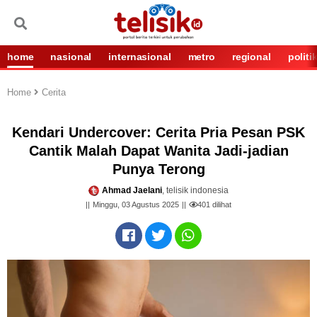
home
nasional
internasional
metro
regional
politi
Home
Cerita
Kendari Undercover: Cerita Pria Pesan PSK
Cantik Malah Dapat Wanita Jadi-jadian
Punya Terong
Ahmad Jaelani
, telisik indonesia
Minggu, 03 Agustus 2025
401
dilihat