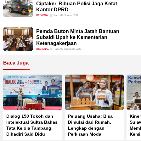
Ciptaker, Ribuan Polisi Jaga Ketat
Kantor DPRD
REGIONAL
Rabu, 07 Oktober 2020
Pemda Buton Minta Jatah Bantuan
Subsidi Upah ke Kementerian
Ketenagakerjaan
REGIONAL
Rabu, 09 September 2020
Baca Juga
Dialog 150 Tokoh dan
Peluang Usaha: Bisa
Kine
Intelektual Sultra Bahas
Dimulai dari Rumah,
Sula
Tata Kelola Tambang,
Lengkap dengan
Memb
Dihadiri Said Didu
Perkiraan Modal
Kemi
Pers