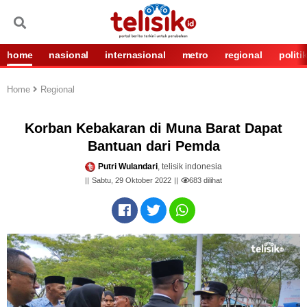
home
nasional
internasional
metro
regional
politi
Home
Regional
Korban Kebakaran di Muna Barat Dapat
Bantuan dari Pemda
Putri Wulandari
, telisik indonesia
Sabtu, 29 Oktober 2022
683
dilihat