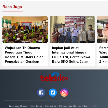
Baca Juga
Wujudkan Tri Dharma
Impian jadi Atlet
Perer
Perguruan Tinggi,
Internasional hingga
Warga
Dosen TLM UMW Gelar
Lulus TNI, Cerita Siswa
Takl
Pengabdian Gerakan
Baru SKO Sultra Jalani
Zikir
Lawan Cacing di SDN 1
Latihan Ketat
Kend
Muara Sampara
|
|
|
|
|
Tentang Kami
Visi Misi
Redaksi
Pedoman Media Siber
KEJ