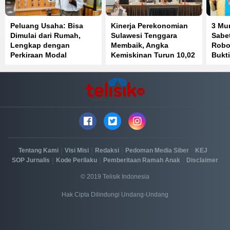
Peluang Usaha: Bisa
Kinerja Perekonomian
3 Mu
Dimulai dari Rumah,
Sulawesi Tenggara
Sabet
Lengkap dengan
Membaik, Angka
Robot
Perkiraan Modal
Kemiskinan Turun 10,02
Bukti
Persen
Prest
|
|
|
|
|
Tentang Kami
Visi Misi
Redaksi
Pedoman Media Siber
KEJ
|
|
|
SOP Jurnalis
Kode Perilaku
Pemberitaan Ramah Anak
Disclaimer
© 2019 Telisik Indonesia
Hak Cipta Dilindungi Undang-Undang