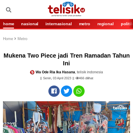
home
nasional
internasional
metro
regional
politi
Home
Metro
Mukena Two Piece jadi Tren Ramadan Tahun
Ini
Wa Ode Ria Ika Hasana
, telisik indonesia
Senin, 03 April 2023
466
dilihat