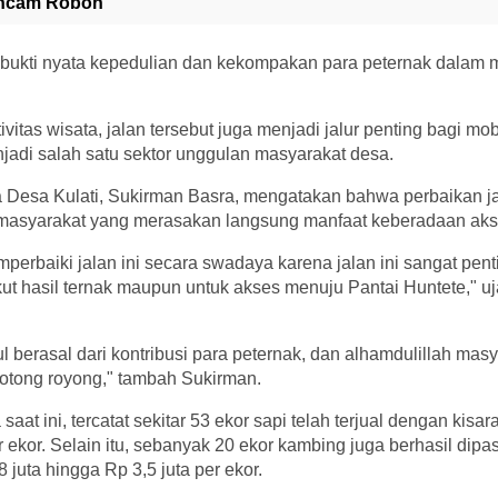
ancam Roboh
i bukti nyata kepedulian dan kekompakan para peternak dalam
itas wisata, jalan tersebut juga menjadi jalur penting bagi mobi
jadi salah satu sektor unggulan masyarakat desa.
 Desa Kulati, Sukirman Basra, mengatakan bahwa perbaikan ja
asyarakat yang merasakan langsung manfaat keberadaan akse
emperbaiki jalan ini secara swadaya karena jalan ini sangat pen
t hasil ternak maupun untuk akses menuju Pantai Huntete," uj
 berasal dari kontribusi para peternak, dan alhamdulillah mas
tong royong," tambah Sukirman.
saat ini, tercatat sekitar 53 ekor sapi telah terjual dengan kisa
r ekor. Selain itu, sebanyak 20 ekor kambing juga berhasil dip
8 juta hingga Rp 3,5 juta per ekor.