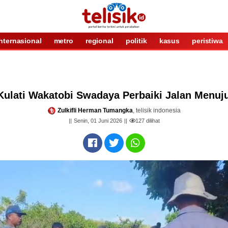
internasional
metro
regional
politik
kasus
peristiwa
Kulati Wakatobi Swadaya Perbaiki Jalan Menuju
Zulkifli Herman Tumangka
, telisik indonesia
Senin, 01 Juni 2026
127
dilihat