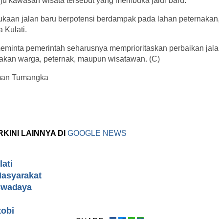
ju kawasan wisata tersebut yang membuka jalur baru.
kaan jalan baru berpotensi berdampak pada lahan peternakan, 
 Kulati.
meminta pemerintah seharusnya memprioritaskan perbaikan jal
nakan warga, peternak, maupun wisatawan. (C)
erman Tumangka
RKINI LAINNYA DI
GOOGLE NEWS
ati
asyarakat
Swadaya
tobi