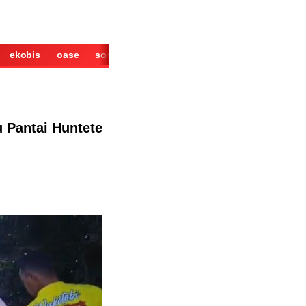
ekobis
oase
sosok
cerita
derita
wisata
kuliner
 Pantai Huntete