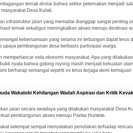
perdagangan ternak dinilai bahwa sektor peternakan menjadi sa
masyarakat Desa Kulati.
an infrastruktur jalan yang memadai dianggap sangat penting
i hasil ternak sekaligus meningkatkan akses menuju destinasi w
emangat kebersamaan yang selama ini terbangun dapat terus 
gi upaya pembangunan desa berbasis partisipasi warga.
an memperlancar roda ekonomi masyarakat. Apa yang dilakukan
ah bukti nyata bahwa gotong royong masih menjadi kekuatan ut
 berharap semangat seperti ini terus terjaga demi kemajuan 
uda Wakatobi Kehilangan Wadah Aspirasi dan Kritik Kev
ikan jalan secara swadaya yang dilakukan masyarakat Desa Kula
terkait pembangunan akses menuju Pantai Huntete.
kat setempat sempat menyatakan penolakan terhadap rencana 