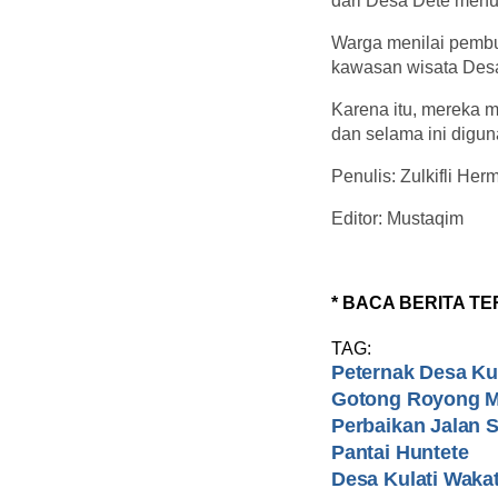
dari Desa Dete menu
Warga menilai pembu
kawasan wisata Desa
Karena itu, mereka 
dan selama ini digu
Penulis: Zulkifli H
Editor: Mustaqim
* BACA BERITA TE
TAG:
Peternak Desa Kul
Gotong Royong M
Perbaikan Jalan 
Pantai Huntete
Desa Kulati Waka