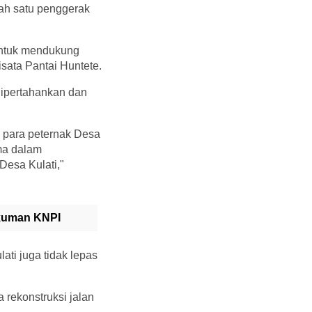
lah satu penggerak
 untuk mendukung
isata Pantai Huntete.
dipertahankan dan
 para peternak Desa
ama dalam
Desa Kulati,"
akuman KNPI
ti juga tidak lepas
rekonstruksi jalan