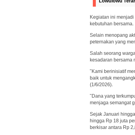
Lowulowu Ter
Kegiatan ini menjad
kebutuhan bersama.
Selain menopang aktiv
peternakan yang men
Salah seorang warga
kesadaran bersama m
"Kami berinisiatif m
baik untuk mengangku
(1/6/2026).
"Dana yang terkumpul
menjaga semangat go
Sejak Januari hingga 
hingga Rp 18 juta pe
berkisar antara Rp 2,