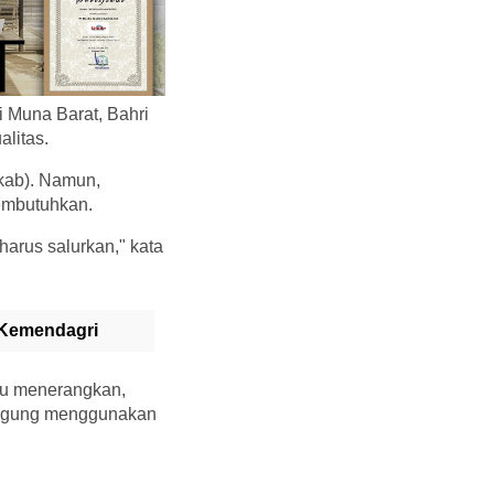
i Muna Barat, Bahri
alitas.
mkab). Namun,
membutuhkan.
harus salurkan," kata
 Kemendagri
tu menerangkan,
 jagung menggunakan