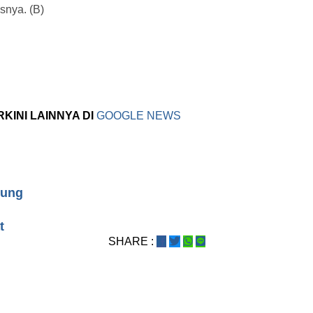
snya. (B)
RKINI LAINNYA DI
GOOGLE NEWS
gung
t
SHARE :