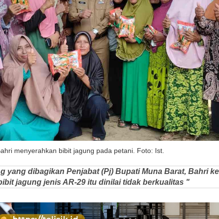
ahri menyerahkan bibit jagung pada petani. Foto: Ist.
ng yang dibagikan Penjabat (Pj) Bupati Muna Barat, Bahri k
ibit jagung jenis AR-29 itu dinilai tidak berkualitas "