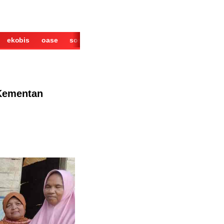
ekobis
oase
sosok
cerita
derita
wisata
kuliner
 Kementan