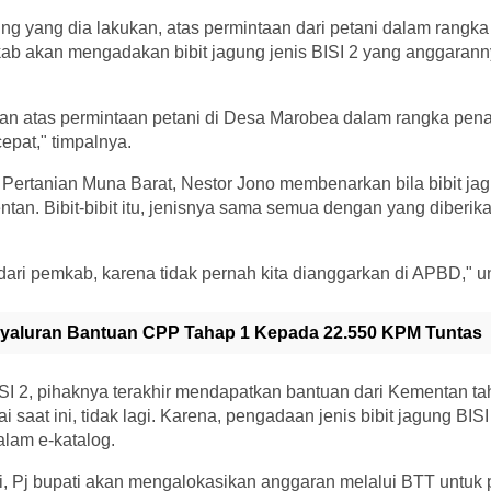
ung yang dia lakukan, atas permintaan dari petani dalam rangka
ab akan mengadakan bibit jagung jenis BISI 2 yang anggaranny
ikan atas permintaan petani di Desa Marobea dalam rangka pena
epat," timpalnya.
 Pertanian Muna Barat, Nestor Jono membenarkan bila bibit ja
entan. Bibit-bibit itu, jenisnya sama semua dengan yang diberi
an dari pemkab, karena tidak pernah kita dianggarkan di APBD," 
yaluran Bantuan CPP Tahap 1 Kepada 22.550 KPM Tuntas
ISI 2, pihaknya terakhir mendapatkan bantuan dari Kementan t
i saat ini, tidak lagi. Karena, pengadaan jenis bibit jagung BIS
lam e-katalog.
ini, Pj bupati akan mengalokasikan anggaran melalui BTT untuk