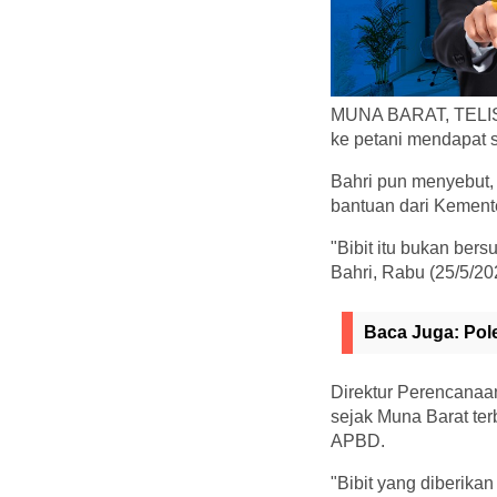
MUNA BARAT, TELISIK.
ke petani mendapat so
Bahri pun menyebut, 
bantuan dari Kement
"Bibit itu bukan ber
Bahri, Rabu (25/5/20
Baca Juga:
Pol
Direktur Perencanaa
sejak Muna Barat te
APBD.
"Bibit yang diberika