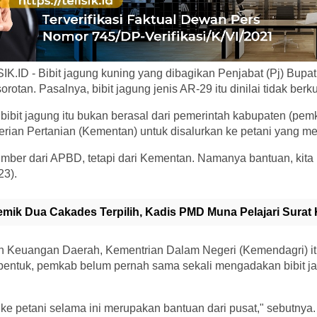
ID - Bibit jagung kuning yang dibagikan Penjabat (Pj) Bupat
rotan. Pasalnya, bibit jagung jenis AR-29 itu dinilai tidak berku
bibit jagung itu bukan berasal dari pemerintah kabupaten (pe
erian Pertanian (Kementan) untuk disalurkan ke petani yang 
sumber dari APBD, tetapi dari Kementan. Namanya bantuan, kita 
23).
emik Dua Cakades Terpilih, Kadis PMD Muna Pelajari Surat
n Keuangan Daerah, Kementrian Dalam Negeri (Kemendagri) i
rbentuk, pemkab belum pernah sama sekali mengadakan bibit
n ke petani selama ini merupakan bantuan dari pusat," sebutnya.