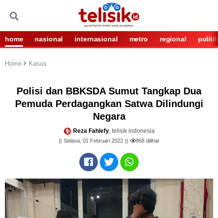
home
nasional
internasional
metro
regional
politi
Home
Kasus
Polisi dan BBKSDA Sumut Tangkap Dua
Pemuda Perdagangkan Satwa Dilindungi
Negara
Reza Fahlefy
, telisik indonesia
Selasa, 01 Februari 2022
968
dilihat