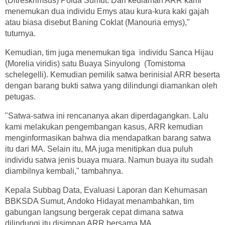
(Ditreskrimsus) Polda Sumut. Dari kediaman ARR kami
menemukan dua individu Emys atau kura-kura kaki gajah
atau biasa disebut Baning Coklat (Manouria emys),"
tuturnya.
Kemudian, tim juga menemukan tiga individu Sanca Hijau
(Morelia viridis) satu Buaya Sinyulong (Tomistoma
schelegelli). Kemudian pemilik satwa berinisial ARR beserta
dengan barang bukti satwa yang dilindungi diamankan oleh
petugas.
"Satwa-satwa ini rencananya akan diperdagangkan. Lalu
kami melakukan pengembangan kasus, ARR kemudian
menginformasikan bahwa dia mendapatkan barang satwa
itu dari MA. Selain itu, MA juga menitipkan dua puluh
individu satwa jenis buaya muara. Namun buaya itu sudah
diambilnya kembali," tambahnya.
Kepala Subbag Data, Evaluasi Laporan dan Kehumasan
BBKSDA Sumut, Andoko Hidayat menambahkan, tim
gabungan langsung bergerak cepat dimana satwa
dilindungi itu disimpan ARR bersama MA.