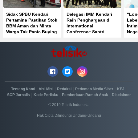
Sidak SPBU Kendari,
Delegasi IMM Kendari
"Lon
Pertamina Pastikan Stok
Raih Penghargaan di
Label
BBM Aman dan Minta
International
Intim
Warga Tak Panic Buying
Conference Santri
Nega
Mendunia Batch 6
|
|
|
|
|
Tentang Kami
Visi Misi
Redaksi
Pedoman Media Siber
KEJ
|
|
|
SOP Jurnalis
Kode Perilaku
Pemberitaan Ramah Anak
Disclaimer
© 2019 Telisik Indonesia
Hak Cipta Dilindungi Undang-Undang