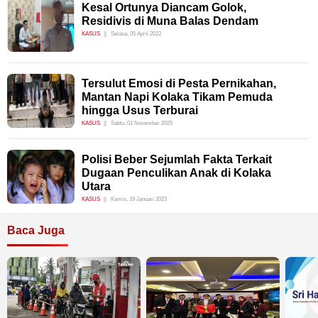
Kesal Ortunya Diancam Golok,
Residivis di Muna Balas Dendam
KASUS
Selasa, 05 April 2022
Tersulut Emosi di Pesta Pernikahan,
Mantan Napi Kolaka Tikam Pemuda
hingga Usus Terburai
KASUS
Sabtu, 01 November 2025
Polisi Beber Sejumlah Fakta Terkait
Dugaan Penculikan Anak di Kolaka
Utara
KASUS
Kamis, 19 Januari 2023
Baca Juga