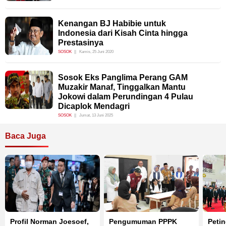
Kenangan BJ Habibie untuk
Indonesia dari Kisah Cinta hingga
Prestasinya
SOSOK
Kamis, 25 Juni 2020
Sosok Eks Panglima Perang GAM
Muzakir Manaf, Tinggalkan Mantu
Jokowi dalam Perundingan 4 Pulau
Dicaplok Mendagri
SOSOK
Jumat, 13 Juni 2025
Baca Juga
Profil Norman Joesoef,
Pengumuman PPPK
Peti