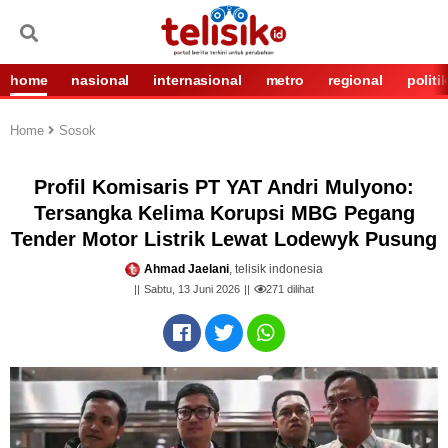
home
nasional
internasional
metro
regional
politi
Home
Sosok
Profil Komisaris PT YAT Andri Mulyono:
Tersangka Kelima Korupsi MBG Pegang
Tender Motor Listrik Lewat Lodewyk Pusung
Ahmad Jaelani
, telisik indonesia
Sabtu, 13 Juni 2026
271
dilihat