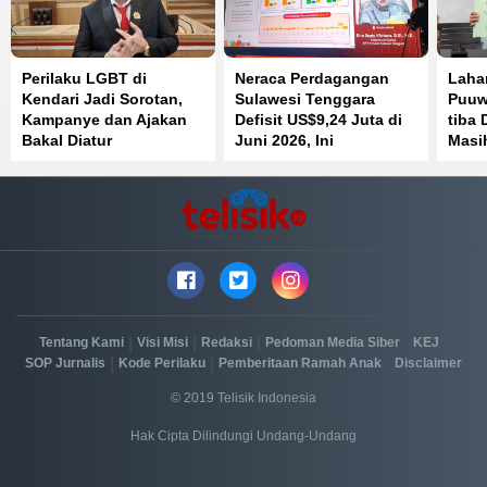
Perilaku LGBT di
Neraca Perdagangan
Laha
Kendari Jadi Sorotan,
Sulawesi Tenggara
Puuw
Kampanye dan Ajakan
Defisit US$9,24 Juta di
tiba 
Bakal Diatur
Juni 2026, Ini
Masih
Penyebabnya
|
|
|
|
|
Tentang Kami
Visi Misi
Redaksi
Pedoman Media Siber
KEJ
|
|
|
SOP Jurnalis
Kode Perilaku
Pemberitaan Ramah Anak
Disclaimer
© 2019 Telisik Indonesia
Hak Cipta Dilindungi Undang-Undang