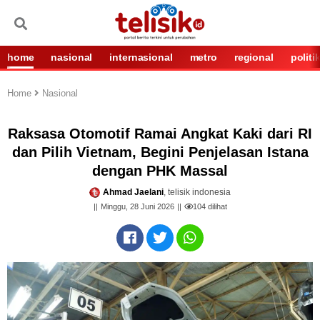
home
nasional
internasional
metro
regional
politi
Home
Nasional
Raksasa Otomotif Ramai Angkat Kaki dari RI
dan Pilih Vietnam, Begini Penjelasan Istana
dengan PHK Massal
Ahmad Jaelani
, telisik indonesia
Minggu, 28 Juni 2026
104
dilihat