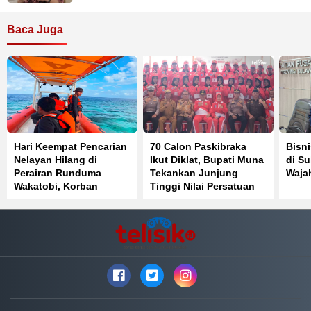
Baca Juga
Hari Keempat Pencarian
70 Calon Paskibraka
Bisni
Nelayan Hilang di
Ikut Diklat, Bupati Muna
di Su
Perairan Runduma
Tekankan Junjung
Waja
Wakatobi, Korban
Tinggi Nilai Persatuan
Belum Ditemukan
dan Kesatuan