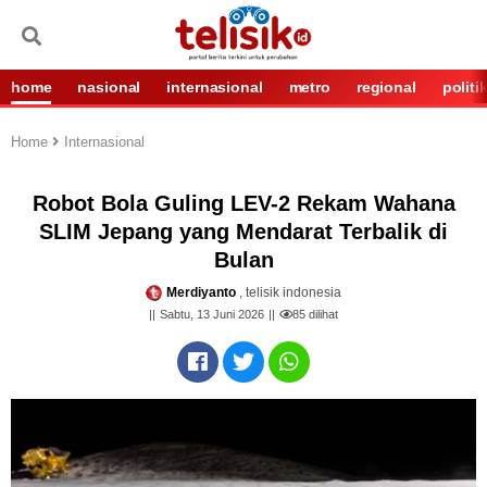
home
nasional
internasional
metro
regional
politi
Home
Internasional
Robot Bola Guling LEV-2 Rekam Wahana
SLIM Jepang yang Mendarat Terbalik di
Bulan
Merdiyanto
, telisik indonesia
Sabtu, 13 Juni 2026
85
dilihat