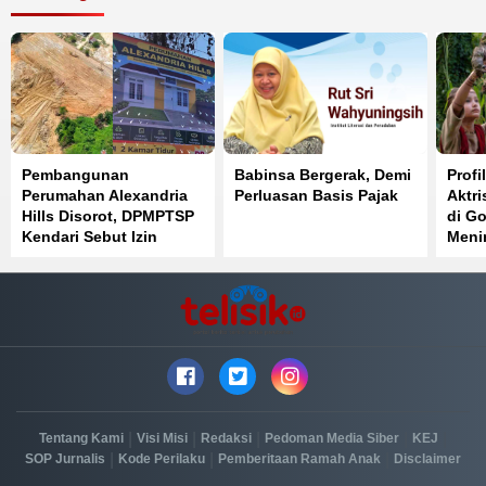
Pembangunan
Babinsa Bergerak, Demi
Profi
Perumahan Alexandria
Perluasan Basis Pajak
Aktri
Hills Disorot, DPMPTSP
di Go
Kendari Sebut Izin
Meni
Belum Rampung
Tahu
|
|
|
|
|
Tentang Kami
Visi Misi
Redaksi
Pedoman Media Siber
KEJ
|
|
|
SOP Jurnalis
Kode Perilaku
Pemberitaan Ramah Anak
Disclaimer