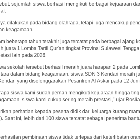
sebut, sejumlah siswa berhasil mengikuti berbagai kejuaraan da
al.
a dilakukan pada bidang olahraga, tetapi juga mencakup peng
ikan keagamaan.
am beberapa tahun terakhir juga tercatat pada berbagai ajang k
 juara 1 Lomba Tartil Qur'an tingkat Provinsi Sulawesi Tengga
stasi lain pada 2026.
iswa sekolah tersebut berhasil meraih juara harapan 2 pada Lomb
tara dalam bidang keagamaan, siswa SDN 3 Kendari meraih jua
endari yang diselenggarakan Pesantren Al Askar pada 12 Juni
rapa siswa kami sudah pernah mengikuti kejuaraan hingga tingk
gamaan, siswa kami cukup sering meraih prestasi," ujar Roslia
ikan perhatian kepada peserta didik dari keluarga kurang ma
). Saat ini, lebih dari 100 siswa tercatat sebagai penerima ban
erhasilan pembinaan siswa tidak terlepas dari keterlibatan ora