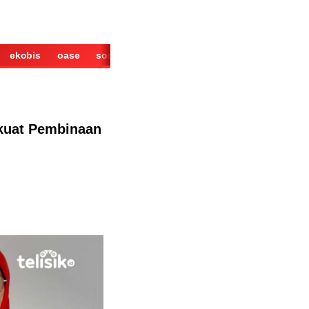
ekobis
oase
sosok
cerita
derita
wisata
kuliner
rkuat Pembinaan