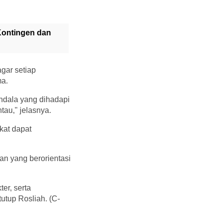
Kontingen dan
gar setiap
ma.
ndala yang dihadapi
au," jelasnya.
kat dapat
n yang berorientasi
er, serta
utup Rosliah. (C-