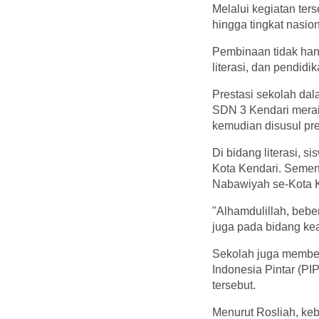
Melalui kegiatan ter
hingga tingkat nasion
Pembinaan tidak hany
literasi, dan pendid
Prestasi sekolah dal
SDN 3 Kendari meraih
kemudian disusul pre
Di bidang literasi, s
Kota Kendari. Semen
Nabawiyah se-Kota K
"Alhamdulillah, bebe
juga pada bidang kea
Sekolah juga member
Indonesia Pintar (PIP
tersebut.
Menurut Rosliah, keb