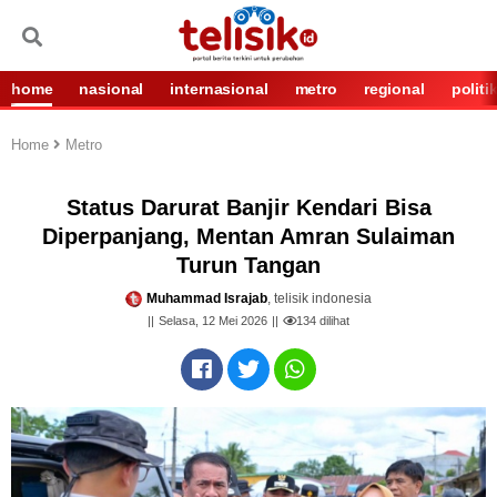
home
nasional
internasional
metro
regional
politi
Home
Metro
Status Darurat Banjir Kendari Bisa
Diperpanjang, Mentan Amran Sulaiman
Turun Tangan
Muhammad Israjab
, telisik indonesia
Selasa, 12 Mei 2026
134
dilihat