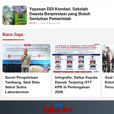
Yayasan DDI Kendari, Sekolah
Swasta Berprestasi yang Butuh
Sentuhan Pemerintah
METRO
Rabu, 06 Agustus 2025
Baca Juga
Soroti Pengelolaan
Infografis: Daftar Kepala
Asal
Tambang, Said Didu
Daerah Terjaring OTT
Kidul
Sebut Sultra
KPK di Pertengahan
Penuh
Laboratorium
2026
Pelanggaran Pasal 33
UUD 1945