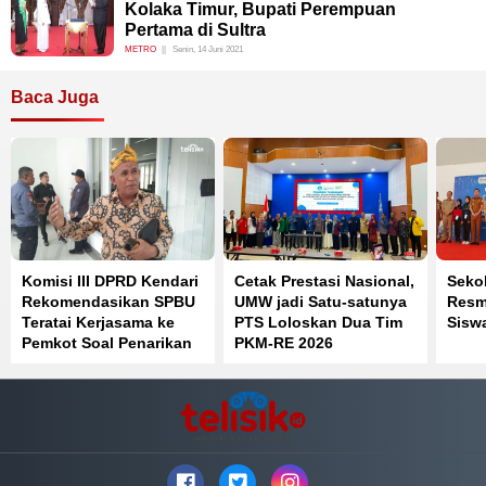
Kolaka Timur, Bupati Perempuan
Pertama di Sultra
METRO
Senin, 14 Juni 2021
Baca Juga
Komisi III DPRD Kendari
Cetak Prestasi Nasional,
Seko
Rekomendasikan SPBU
UMW jadi Satu-satunya
Resmi
Teratai Kerjasama ke
PTS Loloskan Dua Tim
Sisw
Pemkot Soal Penarikan
PKM-RE 2026
Parkir