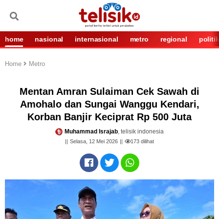
home
nasional
internasional
metro
regional
politi
Home
Metro
Mentan Amran Sulaiman Cek Sawah di
Amohalo dan Sungai Wanggu Kendari,
Korban Banjir Keciprat Rp 500 Juta
Muhammad Israjab
, telisik indonesia
Selasa, 12 Mei 2026
173
dilihat