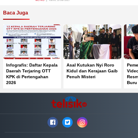
METRO
Kamis, 10 Juli 2025
Baca Juga
Infografis: Daftar Kepala
Asal Kutukan Nyi Roro
Pemer
Daerah Terjaring OTT
Kidul dan Kerajaan Gaib
Vide
KPK di Pertengahan
Penuh Misteri
Resmi
2026
Buru
Reka